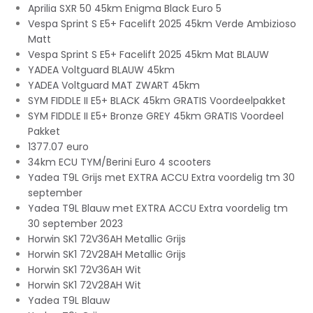
Aprilia SXR 50 45km Enigma Black Euro 5
Vespa Sprint S E5+ Facelift 2025 45km Verde Ambizioso
Matt
Vespa Sprint S E5+ Facelift 2025 45km Mat BLAUW
YADEA Voltguard BLAUW 45km
YADEA Voltguard MAT ZWART 45km
SYM FIDDLE II E5+ BLACK 45km GRATIS Voordeelpakket
SYM FIDDLE II E5+ Bronze GREY 45km GRATIS Voordeel
Pakket
1377.07 euro
34km ECU TYM/Berini Euro 4 scooters
Yadea T9L Grijs met EXTRA ACCU Extra voordelig tm 30
september
Yadea T9L Blauw met EXTRA ACCU Extra voordelig tm
30 september 2023
Horwin SK1 72V36AH Metallic Grijs
Horwin SK1 72V28AH Metallic Grijs
Horwin SK1 72V36AH Wit
Horwin SK1 72V28AH Wit
Yadea T9L Blauw