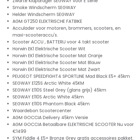
Zwarte Klapdrager SEGWAY voor E Serie
Smoke Windscherm SEGWAY
Helder Windscherm SEGWAY
AGM GT250 ELEKTRISCHE FATBIKE
Acculader voor motoren, brommers, scooters, en
maxi-scooteraccu's.
Scooter ACCU , BATTERIJ voor 4 takt scooter
Horwin EK1 Elektrische Scooter Wit
Horwin EK1 Elektrische Scooter Mat Oranje
Horwin EK1 Elektrische Scooter Mat Blauw
Horwin EK1 Elektrische Scooter Mat Zwart
PEUGEOT SPEEDFIGHT4 SPORTLINE Mad Black E5+ 45km
SEGWAY E125S Arctic White 45KM
SEGWAY E110S Steel Grey (glans grijs) 45km
SEGWAY E110S Arctic White 45km
SEGWAY E110S Phantom Black 45km
Waardebon Scootercenter
AGM GOCCIA Delivery 45km Versie
AGM GOCCIA Betaalbare ELEKTRISCHE SCOOTER Nu voor
€1499
SYM Fiddle 4 E5+ Bronze Grey gratis accessoires pakket.