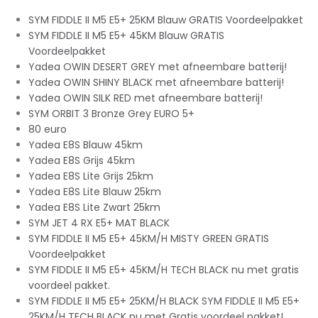
SYM FIDDLE II M5 E5+ 25KM Blauw GRATIS Voordeelpakket
SYM FIDDLE II M5 E5+ 45KM Blauw GRATIS
Voordeelpakket
Yadea OWIN DESERT GREY met afneembare batterij!
Yadea OWIN SHINY BLACK met afneembare batterij!
Yadea OWIN SILK RED met afneembare batterij!
SYM ORBIT 3 Bronze Grey EURO 5+
80 euro
Yadea E8S Blauw 45km
Yadea E8S Grijs 45km
Yadea E8S Lite Grijs 25km
Yadea E8S Lite Blauw 25km
Yadea E8S Lite Zwart 25km
SYM JET 4 RX E5+ MAT BLACK
SYM FIDDLE II M5 E5+ 45KM/H MISTY GREEN GRATIS
Voordeelpakket
SYM FIDDLE II M5 E5+ 45KM/H TECH BLACK nu met gratis
voordeel pakket.
SYM FIDDLE II M5 E5+ 25KM/H BLACK SYM FIDDLE II M5 E5+
25KM/H TECH BLACK nu met Gratis voordeel pakket!