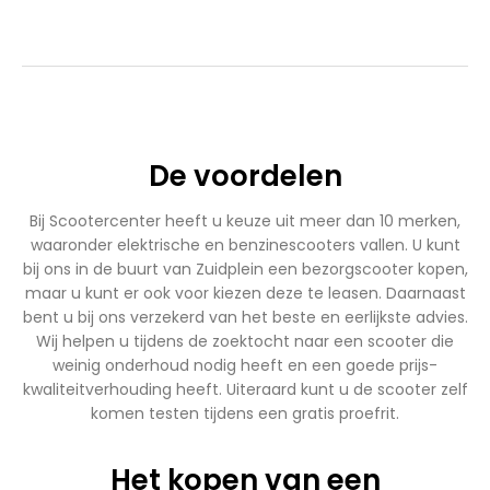
€1.899,00.
€1.699,00.
€2.750,00.
€2.450,00.
De voordelen
Bij Scootercenter heeft u keuze uit meer dan 10 merken,
waaronder elektrische en benzinescooters vallen. U kunt
bij ons in de buurt van Zuidplein een bezorgscooter kopen,
maar u kunt er ook voor kiezen deze te leasen. Daarnaast
bent u bij ons verzekerd van het beste en eerlijkste advies.
Wij helpen u tijdens de zoektocht naar een scooter die
weinig onderhoud nodig heeft en een goede prijs-
kwaliteitverhouding heeft. Uiteraard kunt u de scooter zelf
komen testen tijdens een gratis proefrit.
Het kopen van een