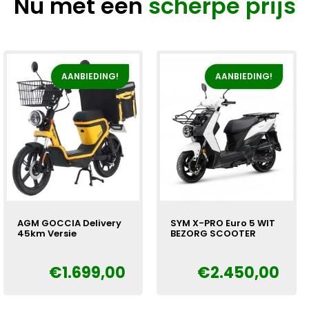
Nu met een
scherpe prijs
AANBIEDING!
AANBIEDING!
AGM GOCCIA Delivery
SYM X-PRO Euro 5 WIT
45km Versie
BEZORG SCOOTER
€
1.699,00
€
2.450,00
Oorspronkelijke
Huidige
Oorspronkelijke
Huidige
€
€
prijs
prijs
prijs
prijs
was:
is:
was:
is: