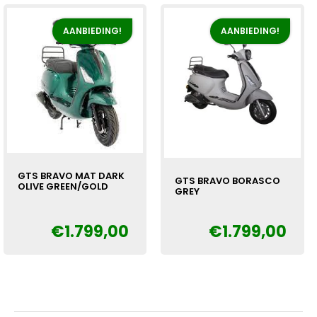
AANBIEDING!
AANBIEDING!
GTS BRAVO MAT DARK
GTS BRAVO BORASCO
OLIVE GREEN/GOLD
GREY
Oorspronkelijke
Huidige
€
€
1.799,00
€
1.799,00
Oorspronkelijke
Huidige
€
prijs
prijs
prijs
prijs
was:
is:
was:
is:
€1.999,00.
€1.799,00.
€1.999,00.
€1.799,00.