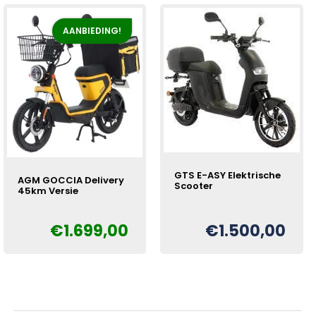
AANBIEDING!
GTS E-ASY Elektrische
AGM GOCCIA Delivery
Scooter
45km Versie
€
1.699,00
€
1.500,00
Oorspronkelijke
Huidige
€
prijs
prijs
was:
is:
€1.899,00.
€1.699,00.