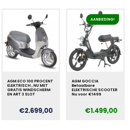
AANBIEDING!
AGM ECO 100 PROCENT
AGM GOCCIA
ELEKTRISCH , NU MET
Betaalbare
GRATIS WINDSCHERM
ELEKTRISCHE SCOOTER
EN ART 3 SLOT
Nu voor €1499
€
2.699,00
€
1.499,00
Oorspronkelijke
Huidige
€
prijs
prijs
was:
is:
€1.699,00.
€1.499,00.