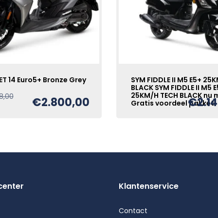
ET 14 Euro5+ Bronze Grey
SYM FIDDLE II M5 E5+ 25
BLACK SYM FIDDLE II M5 
25KM/H TECH BLACK nu 
Oorspronkelijke
Huidige
8,00
€
2.800,00
€
2.1
Gratis voordeel pakket!
prijs
prijs
was:
is:
Oorspronkelijk
Huidige
€
2.249,00
€2.978,00.
€2.800,00.
prijs
prijs
was:
is:
€2.249,00.
€2.149,00.
center
Klantenservice
Contact