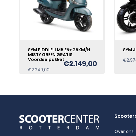
SYM FIDDLE II M5 E5+ 25KM/H
SYM J
MISTY GREEN GRATIS
Voordeelpakket
€
2.97
€
2.149,00
Oorspronkelijke
Huidige
€
2.249,00
prijs
prijs
was:
is:
€2.249,00.
€2.149,00.
Scooter
Over ons