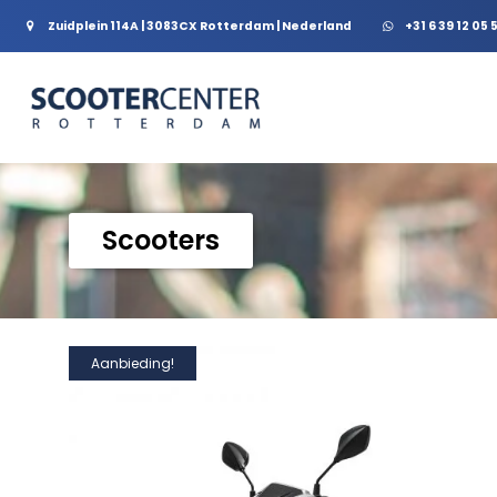
Zuidplein 114A | 3083CX Rotterdam | Nederland
+31 6 39 12 05 
Scooters
Aanbieding!