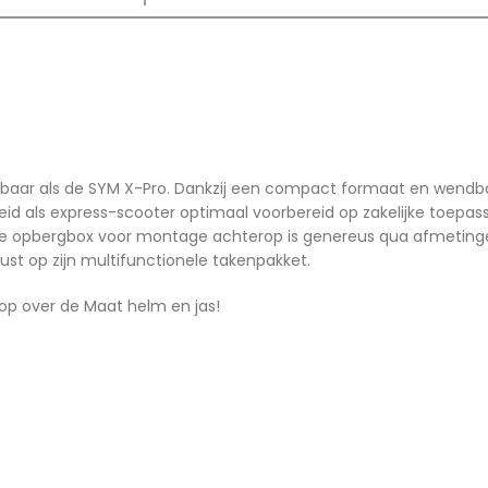
tbaar als de SYM X-Pro. Dankzij een compact formaat en wendbaa
igheid als express-scooter optimaal voorbereid op zakelijke toep
bare opbergbox voor montage achterop is genereus qua afmeting
t op zijn multifunctionele takenpakket.
op over de Maat helm en jas!