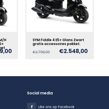
KM/H
SYM Fiddle 4 E5+ Glans Zwart
E5+
gratis accessoires pakket.
met
49,00
€
2.548,00
Oorspronkelijke
Huidige
€
2.798,00
prijs
prijs
e
was:
is:
€2.798,00.
€2.548,00.
Social media
Like ons op Facebook