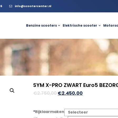
56
info@scootercenter.nl
Benzine scooters
Elektrische scooter
Motorsc
SYM X-PRO ZWART Euro5 BEZOR
Oorspronkelijke
Huidige
€
2.750,00
€
2.450,00
prijs
prijs
was:
is:
*
Rijklaarmaken
€2.750,00.
€2.450,00.