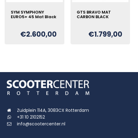
SYM SYMPHONY
GTS BRAVO MAT
EURO5+ 45 Mat Black
CARBON BLACK
€
2.600,00
€
1.799,00
Oorspronkelijke
Huidige
Oorspronkelijke
Huidige
€
€
prijs
prijs
prijs
prijs
was:
is:
was:
is:
€3.000,00.
€2.600,00.
€1.999,00.
€1.799,00.
Zuidplein 114A, 3083CX Rotterdam
+31 10 2102152
info@scootercenter.nl