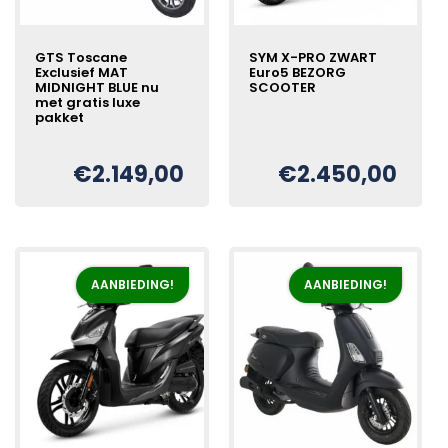
GTS Toscane
SYM X-PRO ZWART
Exclusief MAT
Euro5 BEZORG
MIDNIGHT BLUE nu
SCOOTER
met gratis luxe
pakket
Oorspronkelijke
Huidige
€
prijs
prijs
€
2.149,00
€
2.450,00
Oorspronkelijke
Huidige
€
was:
is:
prijs
prijs
€2.750,00.
€2.450,00.
was:
is:
€2.349,00.
€2.149,00.
AANBIEDING!
AANBIEDING!