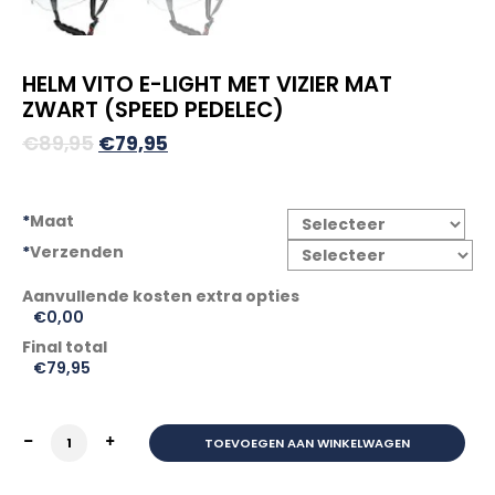
HELM VITO E-LIGHT MET VIZIER MAT
ZWART (SPEED PEDELEC)
Oorspronkelijke
Huidige
€
89,95
€
79,95
prijs
prijs
was:
is:
*
Maat
€89,95.
€79,95.
*
Verzenden
€0,00
Final total
€
79,95
HELM VITO E-LIGHT MET VIZIER MAT ZWART (SPEED PEDEL
TOEVOEGEN AAN WINKELWAGEN