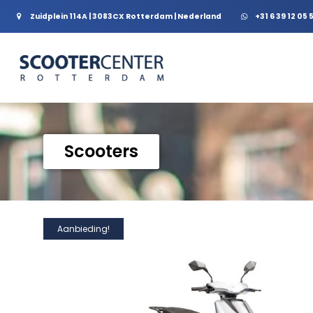
Zuidplein 114A | 3083CX Rotterdam | Nederland
+31 6 39 12 05 
Scooters
Aanbieding!