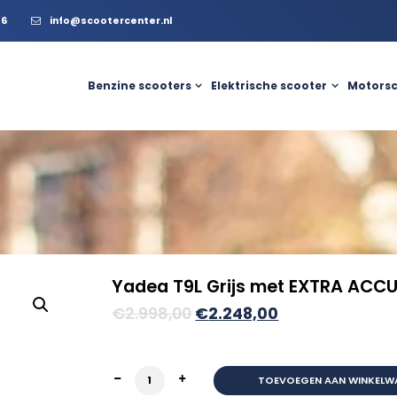
56
info@scootercenter.nl
Benzine scooters
Elektrische scooter
Motorsc
Yadea T9L Grijs met EXTRA ACCU
Oorspronkelijke
Huidige
€
2.998,00
€
2.248,00
prijs
prijs
was:
is:
Yadea T9L Grijs met EXTRA ACCU Extra v
TOEVOEGEN AAN WINKELW
€2.998,00.
€2.248,00.