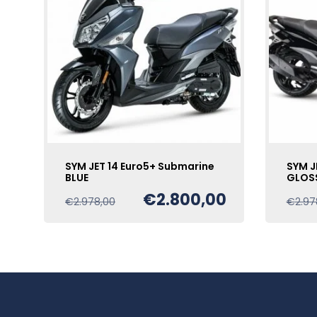
SYM JET 14 Euro5+ Submarine
SYM J
BLUE
GLOS
€
2.800,00
Oorspronkelijke
Huidige
€
2.978,00
€
2.97
prijs
prijs
was:
is:
€2.978,00.
€2.800,00.