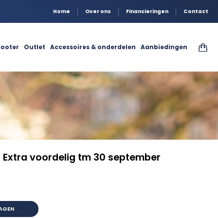
Home
Over ons
Financieringen
Contact
ooter
Outlet
Accessoires & onderdelen
Aanbiedingen
 Extra voordelig tm 30 september
oordelig tm 30 september aantal
AGEN