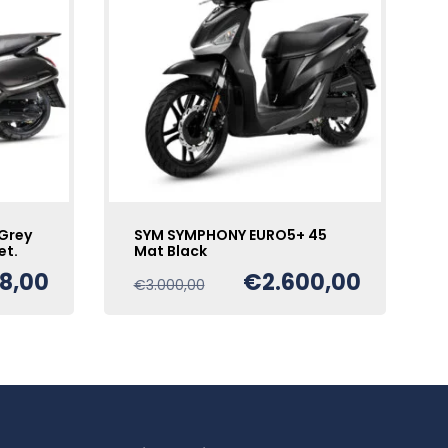
 Grey
SYM SYMPHONY EURO5+ 45
et.
Mat Black
8,00
€
2.600,00
e
Oorspronkelijke
Huidige
€
3.000,00
prijs
prijs
was:
is:
€3.000,00.
€2.600,00.