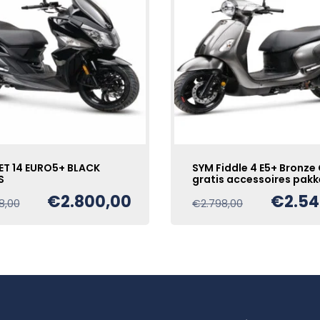
ET 14 EURO5+ BLACK
SYM Fiddle 4 E5+ Bronze
S
gratis accessoires pakk
€
2.800,00
€
2.54
Oorspronkelijke
Huidige
Oorspronkelijk
Huidige
8,00
€
2.798,00
prijs
prijs
prijs
prijs
was:
is:
was:
is:
€2.978,00.
€2.800,00.
€2.798,00.
€2.548,00.