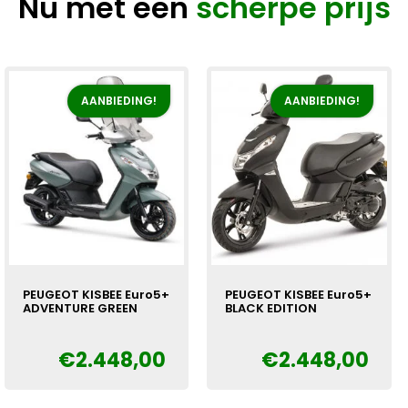
Nu met een
scherpe prijs
AANBIEDING!
AANBIEDING!
PEUGEOT KISBEE Euro5+
PEUGEOT KISBEE Euro5+
ADVENTURE GREEN
BLACK EDITION
€
2.448,00
€
2.448,00
Oorspronkelijke
Huidige
Oorspronkelijke
Huidige
€
€
prijs
prijs
prijs
prijs
was:
is:
was:
is: