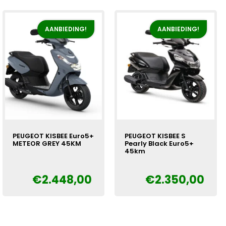
€2.798,00.
€2.448,00.
€2.798,00.
€2.448,00.
AANBIEDING!
AANBIEDING!
PEUGEOT KISBEE Euro5+
PEUGEOT KISBEE S
METEOR GREY 45KM
Pearly Black Euro5+
45km
Oorspronkelijke
Huidige
€
€
2.448,00
€
2.350,00
Oorspronkelijke
Huidige
€
prijs
prijs
prijs
prijs
was:
is:
was:
is:
€2.798,00.
€2.448,00.
€2.550,00.
€2.350,00.