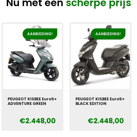
Nu met een
scherpe prijs
AANBIEDING!
AANBIEDING!
PEUGEOT KISBEE Euro5+
PEUGEOT KISBEE Euro5+
ADVENTURE GREEN
BLACK EDITION
€
2.448,00
€
2.448,00
Oorspronkelijke
Huidige
Oorspronkelijke
Huidige
€
€
prijs
prijs
prijs
prijs
was:
is:
was:
is: