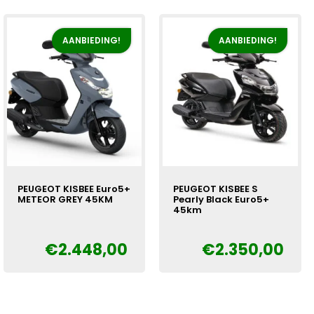
€2.798,00.
€2.448,00.
€2.798,00.
€2.448,00.
AANBIEDING!
AANBIEDING!
PEUGEOT KISBEE Euro5+
PEUGEOT KISBEE S
METEOR GREY 45KM
Pearly Black Euro5+
45km
Oorspronkelijke
Huidige
€
€
2.448,00
€
2.350,00
Oorspronkelijke
Huidige
€
prijs
prijs
prijs
prijs
was:
is:
was:
is:
€2.798,00.
€2.448,00.
€2.550,00.
€2.350,00.