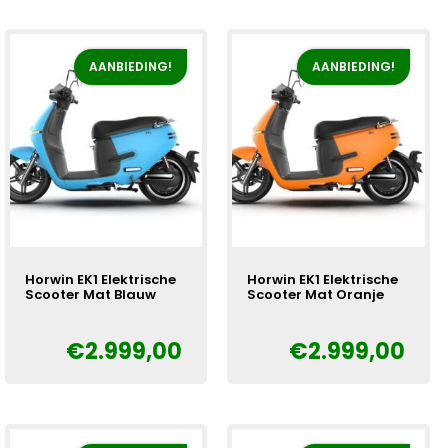
AANBIEDING!
AANBIEDING!
Horwin EK1 Elektrische
Horwin EK1 Elektrische
Scooter Mat Blauw
Scooter Mat Oranje
€
2.999,00
€
2.999,00
Oorspronkelijke
Huidige
Oorspronkelijke
Huidige
€
€
prijs
prijs
prijs
prijs
was:
is:
was:
is:
€3.300,00.
€2.999,00.
€3.300,00.
€2.999,00.