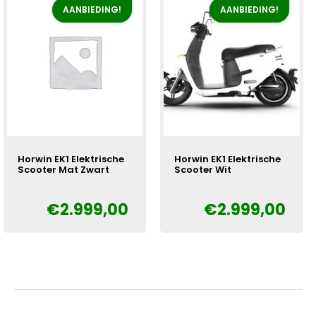
AANBIEDING!
AANBIEDING!
Horwin EK1 Elektrische
Horwin EK1 Elektrische
Scooter Mat Zwart
Scooter Wit
€
2.999,00
€
2.999,00
Oorspronkelijke
Huidige
Oorspronkelijke
Huidige
€
€
prijs
prijs
prijs
prijs
was:
is:
was:
is:
€3.300,00.
€2.999,00.
€3.300,00.
€2.999,00.