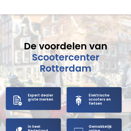
De voordelen van
Scootercenter
Rotterdam
Expert dealer
Elektrische
grote merken
scooters en
fietsen
In heel
Gemakkelijk
Nederland
online