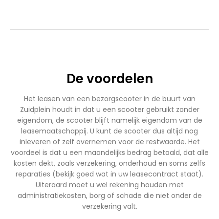
€1.899,00.
€1.699,00.
€2.750,00.
€2.450,00.
De voordelen
Het leasen van een bezorgscooter in de buurt van
Zuidplein houdt in dat u een scooter gebruikt zonder
eigendom, de scooter blijft namelijk eigendom van de
leasemaatschappij. U kunt de scooter dus altijd nog
inleveren of zelf overnemen voor de restwaarde. Het
voordeel is dat u een maandelijks bedrag betaald, dat alle
kosten dekt, zoals verzekering, onderhoud en soms zelfs
reparaties (bekijk goed wat in uw leasecontract staat).
Uiteraard moet u wel rekening houden met
administratiekosten, borg of schade die niet onder de
verzekering valt.