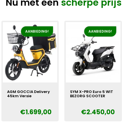
Nu met een
scherpe prijs
AANBIEDING!
AANBIEDING!
AGM GOCCIA Delivery
SYM X-PRO Euro 5 WIT
45km Versie
BEZORG SCOOTER
€
1.699,00
€
2.450,00
Oorspronkelijke
Huidige
Oorspronkelijke
Huidige
€
€
prijs
prijs
prijs
prijs
was:
is:
was:
is: