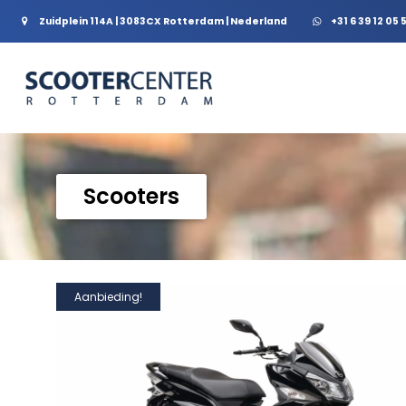
Zuidplein 114A | 3083CX Rotterdam | Nederland
+31 6 39 12 05 
Scooters
Aanbieding!