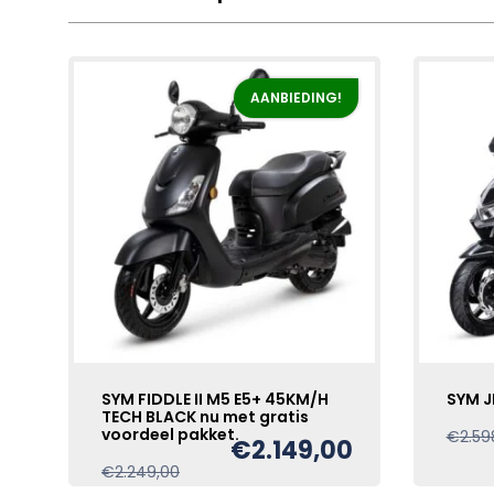
AANBIEDING!
SYM FIDDLE II M5 E5+ 45KM/H
SYM J
TECH BLACK nu met gratis
voordeel pakket.
€
2.59
€
2.149,00
Oorspronkelijke
Huidige
€
2.249,00