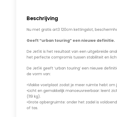
Beschrijving
Nu met gratis art3 120cm kettingslot, beschermh
Geeft “urban touring” een nieuwe definitie.
De Jet14 is het resultaat van een uitgebreide an
het perfecte compromis tussen stabiliteit en lic
De Jet14 geeft ‘urban touring’ een nieuwe definit
de vorm van:
•Vlakke voetplaat zodat je meer ruimte hebt om 
•Licht en gemakkelijk manoeuvreerbaar: leent zich 
(119 kg).
•Grote opbergruimte: onder het zadel is voldoen
of tas.