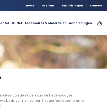
Home
Over ons
Financieringen
Contact
ooter
Outlet
Accessoires & onderdelen
Aanbiedingen
S
de analyse van de noden van de hedendaagse
orte wielbasis vormen samen het perfecte compromis
d.