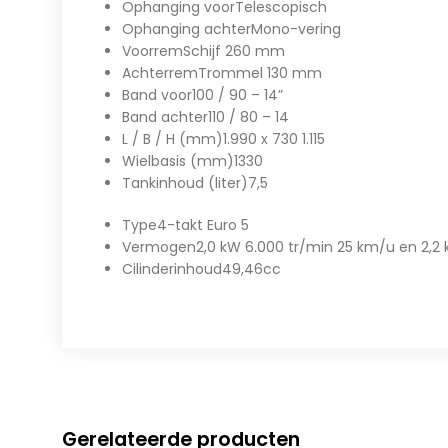
Ophanging voor
Telescopisch
Ophanging achter
Mono-vering
Voorrem
Schijf 260 mm
Achterrem
Trommel 130 mm
Band voor
100 / 90 – 14”
Band achter
110 / 80 – 14
L / B / H (mm)
1.990 x 730 1.115
Wielbasis (mm)
1330
Tankinhoud (liter)
7,5
Type
4-takt Euro 5
Vermogen
2,0 kW 6.000 tr/min 25 km/u en 2,2
Cilinderinhoud
49,46cc
Gerelateerde producten