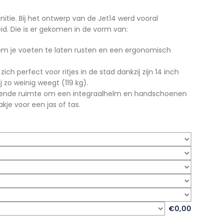
nitie. Bij het ontwerp van de Jet14 werd vooral
id. Die is er gekomen in de vorm van:
 om je voeten te laten rusten en een ergonomisch
ch perfect voor ritjes in de stad dankzij zijn 14 inch
 zo weinig weegt (119 kg).
ldoende ruimte om een integraalhelm en handschoenen
kje voor een jas of tas.
€0,00