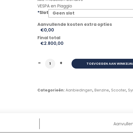
VESPA en Piaggio
*
Slot
€0,00
Final total
€
2.800,00
SYM JET 14 EURO5+ BLACK GLOSS aantal
TOEVOEGEN AAN WINKELW
Categorieën:
Aanbiedingen
,
Benzine
,
Scooter
,
S
Aanvulle