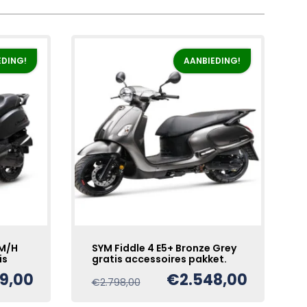
EDING!
AANBIEDING!
KM/H
SYM Fiddle 4 E5+ Bronze Grey
is
gratis accessoires pakket.
49,00
€
2.548,00
Oorspronkelijke
Huidige
€
2.798,00
e
prijs
prijs