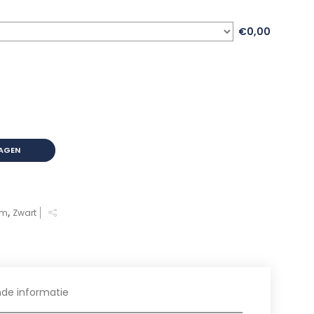
€0,00
AGEN
ym
,
Zwart
nde informatie