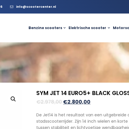
56
info@scootercenter.nl
Benzine scooters
Elektrische scooter
Motorsc
SYM JET 14 EURO5+ BLACK GLOS
Oorspronkelijke
Huidige
€
2.978,00
€
2.800,00
prijs
prijs
De Jet14 is het resultaat van een uitgebrei
was:
is:
stadsscooterrijder. Zijn 14 inch wielen en k
€2.978,00.
€2.800,00.
tussen stabiliteit en lichtvoetige wendbaarhei