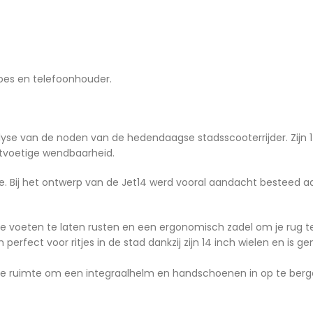
oes en telefoonhouder.
alyse van de noden van de hedendaagse stadsscooterrijder. Zijn
htvoetige wendbaarheid.
ie. Bij het ontwerp van de Jet14 werd vooral aandacht besteed aa
je voeten te laten rusten en een ergonomisch zadel om je rug 
perfect voor ritjes in de stad dankzij zijn 14 inch wielen en is 
de ruimte om een integraalhelm en handschoenen in op te berge