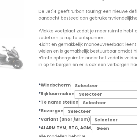
De Jet14 geeft ‘urban touring’ een nieuwe defi
aandacht besteed aan gebruikersvriendelijkhe
•Vlakke voetplaat zodat je meer ruimte hebt
zadel om je rug te ontspannen.
•Licht en gemakkelijk manoeuvreerbaar: leent zi
wielen en is gemakkelijk bestuurbaar omdat hij
•Grote opbergruimte: onder het zadel is vo
in op te bergen en er is ook een verborgen haa
*
Windscherm
*
Rijklaarmaken
*
Te name stellen
*
Bezorgen
*
Variant (Snor /Brom)
*
ALARM TYM, BTC, AGM,
Alle modellen behalve