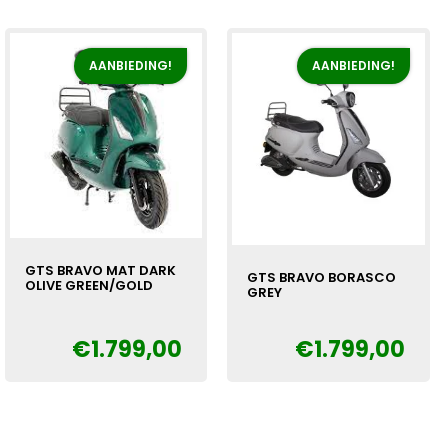
AANBIEDING!
AANBIEDING!
GTS BRAVO MAT DARK
GTS BRAVO BORASCO
OLIVE GREEN/GOLD
GREY
Oorspronkelijke
Huidige
€
€
1.799,00
€
1.799,00
Oorspronkelijke
Huidige
€
prijs
prijs
prijs
prijs
was:
is:
was:
is:
€1.999,00.
€1.799,00.
€1.999,00.
€1.799,00.