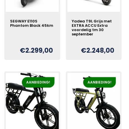
SEGWAY E110S
Yadea T9L Grijs met
Phantom Black 45km
EXTRA ACCU Extra
voordelig tm 30
september
€
2.299,00
€
2.248,00
Oorspronkelijke
Huidige
€
prijs
prijs
was:
is:
€2.998,00.
€2.248,00.
AANBIEDING!
AANBIEDING!