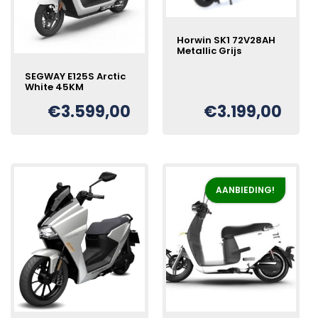
Horwin SK1 72V28AH
Metallic Grijs
SEGWAY E125S Arctic
White 45KM
€
3.599,00
€
3.199,00
AANBIEDING!