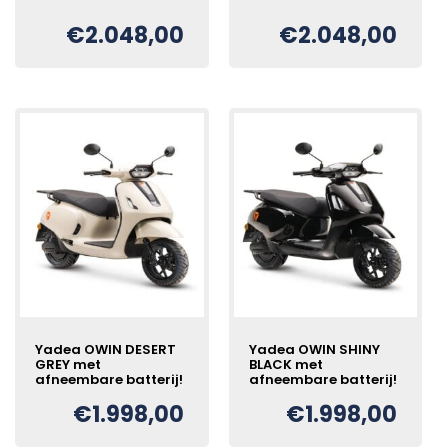
€
2.048,00
€
2.048,00
Oorspronkelijke
Huidige
Oorspronkelijke
Huidige
€
€
prijs
prijs
prijs
prijs
was:
is:
was:
is:
€2.248,00.
€2.048,00.
€2.248,00.
€2.048,00.
Yadea OWIN DESERT
Yadea OWIN SHINY
GREY met
BLACK met
afneembare batterij!
afneembare batterij!
€
1.998,00
€
1.998,00