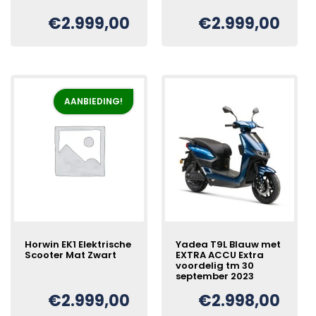
€
2.999,00
€
2.999,00
Oorspronkelijke
Huidige
Oorspronkelijke
Huidige
€
€
prijs
prijs
prijs
prijs
was:
is:
was:
is:
€3.300,00.
€2.999,00.
€3.300,00.
€2.999,00.
AANBIEDING!
Horwin EK1 Elektrische
Yadea T9L Blauw met
Scooter Mat Zwart
EXTRA ACCU Extra
voordelig tm 30
september 2023
Oorspronkelijke
Huidige
€
€
2.999,00
€
2.998,00
prijs
prijs