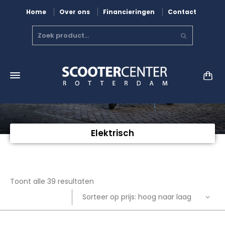
Home
Over ons
Financieringen
Contact
Elektrisch
Gesorteerd
Toont alle 39 resultaten
op
Sorteer op prijs: hoog naar laag
prijs: