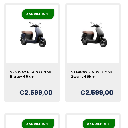
AANBIEDING!
SEGWAY E150S Glans
SEGWAY E150S Glans
Blauw 45km
Zwart 45km
€
2.599,00
€
2.599,00
Oorspronkelijke
Huidige
€
prijs
prijs
was:
is:
€2.899,00.
€2.599,00.
AANBIEDING!
AANBIEDING!