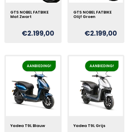
GTS NOBEL FATBIKE
GTS NOBEL FATBIKE
Mat Zwart
Olijf Groen
€
2.199,00
€
2.199,00
Oorspronkelijke
Huidige
Oorspronkelijke
Huidige
€
€
prijs
prijs
prijs
prijs
was:
is:
was:
is:
€2.299,00.
€2.199,00.
€2.299,00.
€2.199,00.
AANBIEDING!
AANBIEDING!
Yadea T9L Blauw
Yadea T9L Grijs