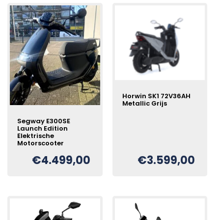
hoog
naar
laag
Horwin SK1 72V36AH
Metallic Grijs
Segway E300SE
Launch Edition
Elektrische
Motorscooter
€
4.499,00
€
3.599,00