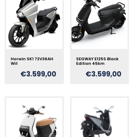
Horwin SK1 72V36AH
SEGWAY E125S Black
Wit
Edition 45km
€
3.599,00
€
3.599,00