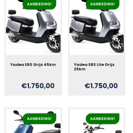
AANBIEDING!
AANBIEDING!
Yadea E8S Grijs 45km
Yadea E8S Lite Grijs
25km
Oorspronkelijke
Huidige
€
€
1.750,00
€
1.750,00
Oorspronkelijke
Huidige
€
prijs
prijs
prijs
prijs
was:
is:
was:
is:
€2.150,00.
€1.750,00.
€2.150,00.
€1.750,00.
AANBIEDING!
AANBIEDING!