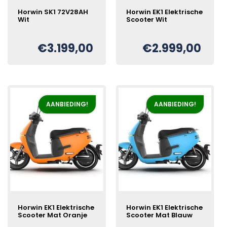
Horwin SK1 72V28AH
Horwin EK1 Elektrische
Wit
Scooter Wit
€
3.199,00
€
2.999,00
Oorspronkelijke
Huidige
€
prijs
prijs
was:
is:
€3.300,00.
€2.999,00.
AANBIEDING!
AANBIEDING!
Horwin EK1 Elektrische
Horwin EK1 Elektrische
Scooter Mat Oranje
Scooter Mat Blauw