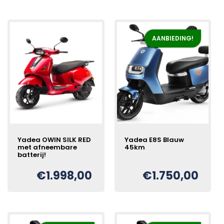
AANBIEDING!
Yadea OWIN SILK RED
Yadea E8S Blauw
met afneembare
45km
batterij!
€
1.998,00
€
1.750,00
Oorspronkelijke
Huidige
€
prijs
prijs
was:
is:
€2.150,00.
€1.750,00.