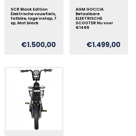
SCR Black Edition
AGM GOCCIA
Elektrische vouwfiets,
Betaalbare
fatbike, lage instap, 7
ELEKTRISCHE
sp, Mat black
SCOOTER Nu voor
€1499
Oorspronkelijke
Huidige
€
€
1.500,00
€
1.499,00
Oorspronkelijke
Huidige
€
prijs
prijs
prijs
prijs
was:
is:
was:
is:
€1.750,00.
€1.500,00.
€1.699,00.
€1.499,00.