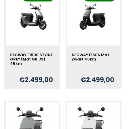
SEGWAY E150S STONE
SEGWAY E150S Mat
GREY (Mat GRIJS)
Zwart 45km
45km
Oorspronkelijke
Huidige
€
€
2.499,00
€
2.499,00
Oorspronkelijke
Huidige
€
prijs
prijs
prijs
prijs
was:
is:
was:
is:
€2.699,00.
€2.499,00.
€2.699,00.
€2.499,00.