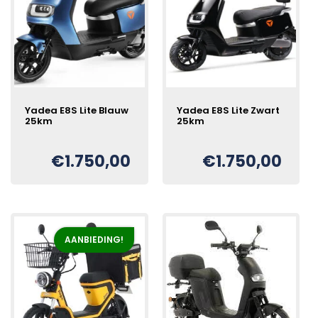
Yadea E8S Lite Blauw
Yadea E8S Lite Zwart
25km
25km
€
1.750,00
€
1.750,00
Oorspronkelijke
Huidige
Oorspronkelijke
Huidige
€
€
prijs
prijs
prijs
prijs
was:
is:
was:
is:
€2.150,00.
€1.750,00.
€2.150,00.
€1.750,00.
AANBIEDING!