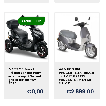
was:
is:
€3.300,00.
€2.999,00.
AANBIEDING!
IVA T3 2.0 Zwart
AGM ECO 100
(Rijden zonder helm
PROCENT ELEKTRISCH
en rijbewijs!) Nu met
, NU MET GRATIS
gratis koffer twv
WINDSCHERM EN ART
€150
3 SLOT
€
0,00
€
2.699,00