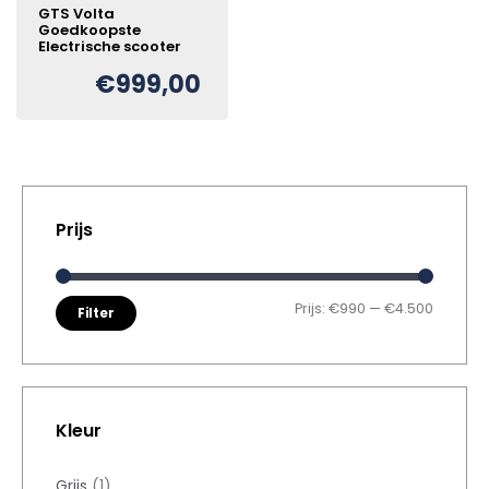
GTS Volta
Goedkoopste
Electrische scooter
€
999,00
Prijs
Min. pri
Max. pr
Prijs:
€990
—
€4.500
Filter
Kleur
Grijs
(1)