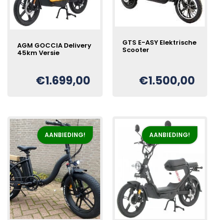
GTS E-ASY Elektrische
AGM GOCCIA Delivery
Scooter
45km Versie
€
1.699,00
€
1.500,00
Oorspronkelijke
Huidige
€
prijs
prijs
was:
is:
€1.899,00.
€1.699,00.
AANBIEDING!
AANBIEDING!