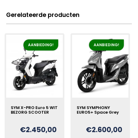
Gerelateerde producten
AANBIEDING!
AANBIEDING!
SYM X-PRO Euro 5 WIT
SYM SYMPHONY
BEZORG SCOOTER
EURO5+ Space Grey
€
2.450,00
€
2.600,00
Oorspronkelijke
Huidige
Oorspronkelijke
Huidige
€
€
prijs
prijs
prijs
prijs