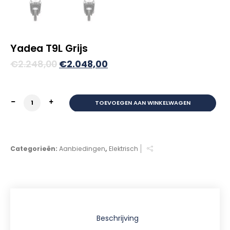
Yadea T9L Grijs
Oorspronkelijke
Huidige
€
2.248,00
€
2.048,00
prijs
prijs
was:
is:
Yadea T9L Grijs aantal
TOEVOEGEN AAN WINKELWAGEN
€2.248,00.
€2.048,00.
Categorieën:
Aanbiedingen
,
Elektrisch
Beschrijving