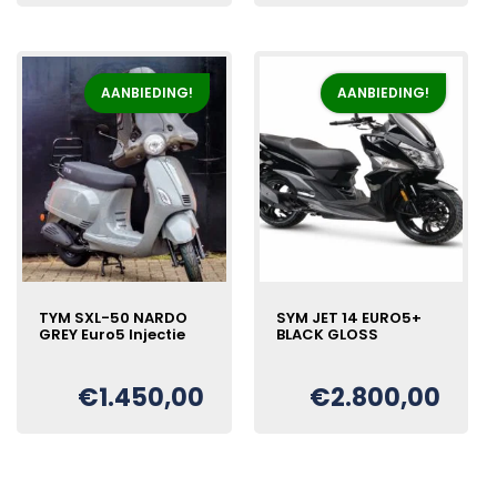
was:
is:
was:
is:
€2.750,00.
€2.450,00.
€2.798,00.
€2.600,00.
AANBIEDING!
AANBIEDING!
TYM SXL-50 NARDO
SYM JET 14 EURO5+
GREY Euro5 Injectie
BLACK GLOSS
€
1.450,00
€
2.800,00
Oorspronkelijke
Huidige
Oorspronkelijke
Huidige
€
€
prijs
prijs
prijs
prijs
was:
is:
was:
is:
€1.650,00.
€1.450,00.
€2.978,00.
€2.800,00.