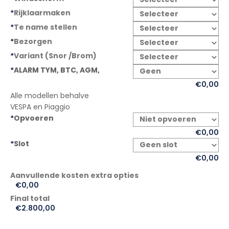
€2.978,00.
€2.800,00.
*
Rijklaarmaken
*
Te name stellen
*
Bezorgen
*
Variant (Snor /Brom)
*
ALARM TYM, BTC, AGM,
€0,00
Alle modellen behalve
VESPA en Piaggio
*
Opvoeren
€0,00
*
Slot
€0,00
€0,00
Final total
€
2.800,00