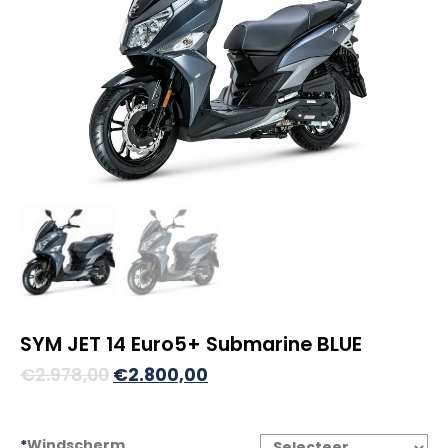
SYM JET 14 Euro5+ Submarine BLUE
Oorspronkelijke
Huidige
€
2.978,00
€
2.800,00
prijs
prijs
was:
is:
*
Windscherm