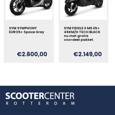
SYM SYMPHONY
SYM FIDDLE II M5 E5+
EURO5+ Space Grey
45KM/H TECH BLACK
nu met gratis
voordeel pakket.
Oorspronkelijke
Huidige
€
prijs
prijs
€
2.600,00
€
2.149,00
Oorspronkelijke
Huidige
€
was:
is:
prijs
prijs
€2.798,00.
€2.600,00.
was:
is:
€2.249,00.
€2.149,00.