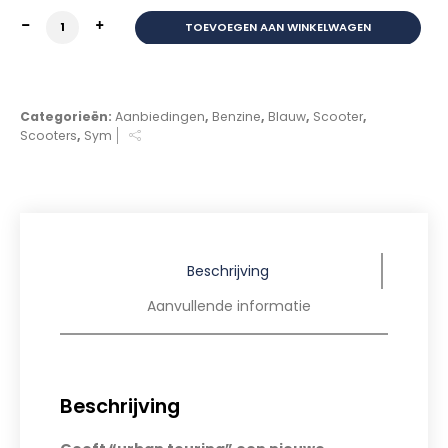
SYM JET 14 Euro5+ Submarine BLUE aantal
TOEVOEGEN AAN WINKELWAGEN
Categorieën:
Aanbiedingen
,
Benzine
,
Blauw
,
Scooter
,
Scooters
,
Sym
Beschrijving
Aanvullende informatie
Beschrijving