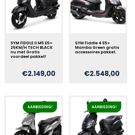
SYM FIDDLE II M5 E5+
SYM Fiddle 4 E5+
25KM/H TECH BLACK
Mamba Green gratis
nu met Gratis
accessoires pakket.
voordeel pakket!
Oorspronkelijke
Huidige
€
€
2.149,00
€
2.548,00
Oorspronkelijke
Huidige
€
prijs
prijs
prijs
prijs
was:
is:
was:
is:
€2.798,00.
€2.548,00.
€2.249,00.
€2.149,00.
AANBIEDING!
AANBIEDING!