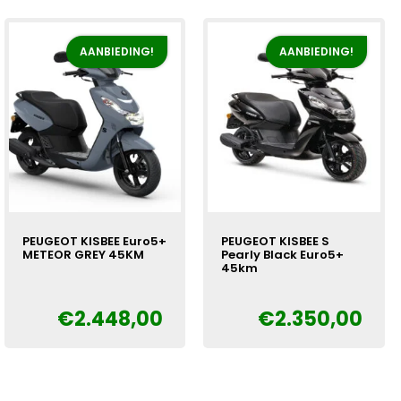
€2.798,00.
€2.448,00.
€2.798,00.
€2.448,00.
AANBIEDING!
AANBIEDING!
PEUGEOT KISBEE Euro5+
PEUGEOT KISBEE S
METEOR GREY 45KM
Pearly Black Euro5+
45km
Oorspronkelijke
Huidige
€
€
2.448,00
€
2.350,00
Oorspronkelijke
Huidige
€
prijs
prijs
prijs
prijs
was:
is:
was:
is:
€2.798,00.
€2.448,00.
€2.550,00.
€2.350,00.