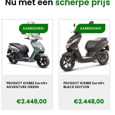
Nu met een
scherpe prijs
AANBIEDING!
AANBIEDING!
PEUGEOT KISBEE Euro5+
PEUGEOT KISBEE Euro5+
ADVENTURE GREEN
BLACK EDITION
€
2.448,00
€
2.448,00
Oorspronkelijke
Huidige
Oorspronkelijke
Huidige
€
€
prijs
prijs
prijs
prijs
was:
is:
was:
is: