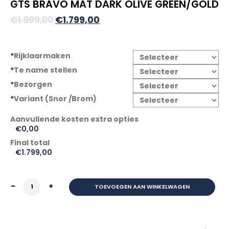
GTS BRAVO MAT DARK OLIVE GREEN/GOLD
Oorspronkelijke
Huidige
€
1.999,00
€
1.799,00
prijs
prijs
was:
is:
*
Rijklaarmaken
€1.999,00.
€1.799,00.
*
Te name stellen
*
Bezorgen
*
Variant (Snor /Brom)
€0,00
Final total
€
1.799,00
GTS BRAVO MAT DARK OLIVE GREEN/GOLD aantal
TOEVOEGEN AAN WINKELWAGEN