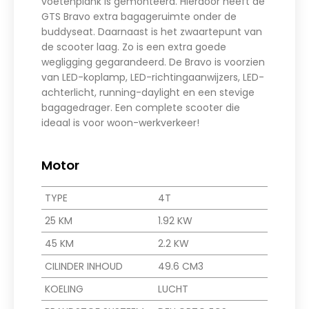
voetenplank is gemonteerd. Hierdoor heeft de
GTS Bravo extra bagageruimte onder de
buddyseat. Daarnaast is het zwaartepunt van
de scooter laag. Zo is een extra goede
wegligging gegarandeerd. De Bravo is voorzien
van LED-koplamp, LED-richtingaanwijzers, LED-
achterlicht, running-daylight en een stevige
bagagedrager. Een complete scooter die
ideaal is voor woon-werkverkeer!
Motor
TYPE
4T
25 KM
1.92 KW
45 KM
2.2 KW
CILINDER INHOUD
49.6 CM3
KOELING
LUCHT