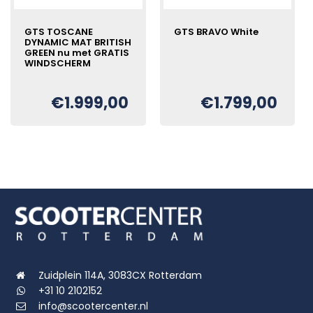
GTS TOSCANE
GTS BRAVO White
DYNAMIC MAT BRITISH
GREEN nu met GRATIS
WINDSCHERM
Oorspronkelijke
Huidige
€
prijs
prijs
€
1.999,00
€
1.799,00
was:
is:
Oorspronkelijke
Huidige
€
€1.999,00.
€1.799,00.
prijs
prijs
was:
is:
€2.199,00.
€1.999,00.
Zuidplein 114A, 3083CX Rotterdam
+31 10 2102152
info@scootercenter.nl