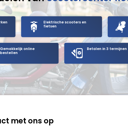
rken
Elektrische scooters en
fietsen
Gemakkelijk online
Betalen in 3 termijnen
bestellen
ct met ons op