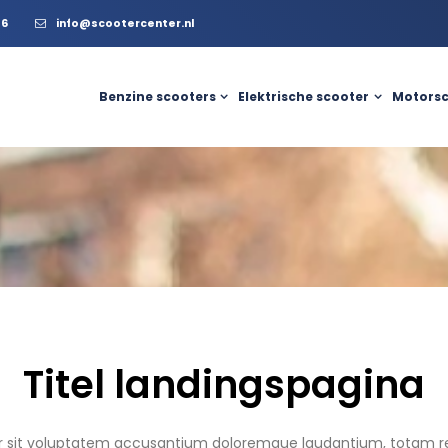
56
info@scootercenter.nl
Benzine scooters
Elektrische scooter
Motorsc
Titel landingspagina
ror sit voluptatem accusantium doloremque laudantium, totam r