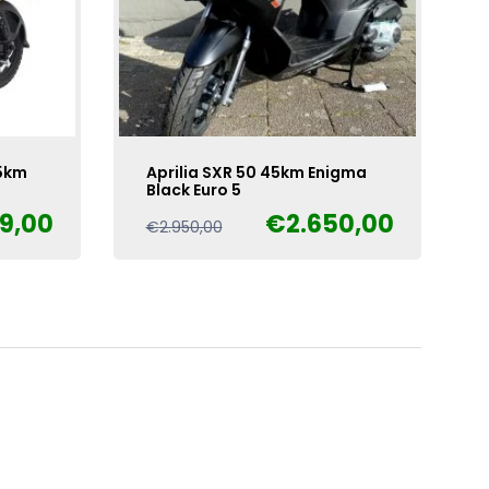
5km
Aprilia SXR 50 45km Enigma
Black Euro 5
99,00
€
2.650,00
Oorspronkelijke
Huidige
€
2.950,00
prijs
prijs
was:
is:
€2.950,00.
€2.650,00.