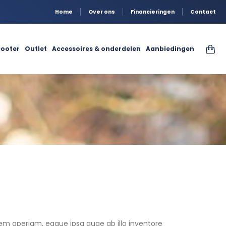
Home
Over ons
Financieringen
Contact
ooter
Outlet
Accessoires & onderdelen
Aanbiedingen
em aperiam, eaque ipsa quae ab illo inventore