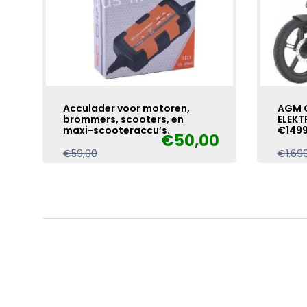
Acculader voor motoren,
AGM 
brommers, scooters, en
ELEKT
maxi-scooteraccu’s.
€149
€
50,00
Oorspronkelijke
Huidige
€
59,00
€
1.69
prijs
prijs
was:
is:
€59,00.
€50,00.