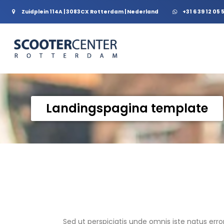
Zuidplein 114A | 3083CX Rotterdam | Nederland
+31 6 39 12 05 
Landingspagina template
Sed ut perspiciatis unde omnis iste natus er