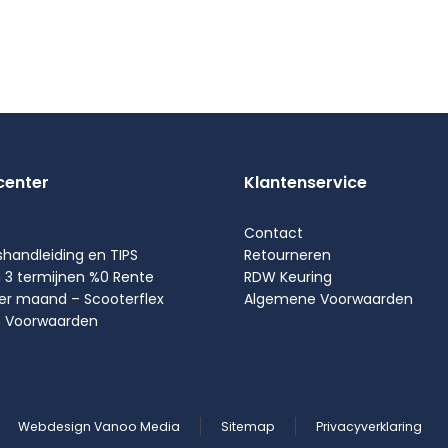
center
Klantenservice
Contact
shandleiding en TIPS
Retourneren
n 3 termijnen %0 Rente
RDW Keuring
per maand – Scooterflex
Algemene Voorwaarden
 Voorwaarden
Webdesign Vanoo Media
Sitemap
Privacyverklaring