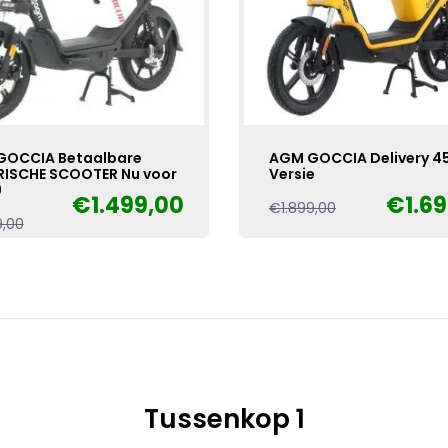
GOCCIA Betaalbare
AGM GOCCIA Delivery 4
RISCHE SCOOTER Nu voor
Versie
9
€
1.499,00
€
1.6
Oorspronkelijke
Huidige
€
1.899,00
Oorspronkelijke
Huidige
9,00
prijs
prijs
prijs
prijs
was:
is:
was:
is:
€1.899,00.
€1.699,00.
€1.699,00.
€1.499,00.
Tussenkop 1