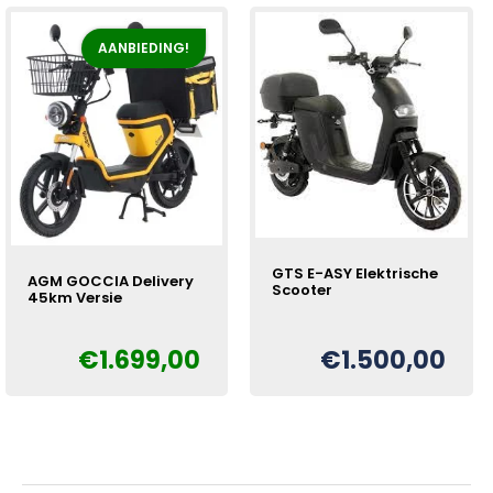
AANBIEDING!
GTS E-ASY Elektrische
AGM GOCCIA Delivery
Scooter
45km Versie
€
1.699,00
€
1.500,00
Oorspronkelijke
Huidige
€
prijs
prijs
was:
is:
€1.899,00.
€1.699,00.