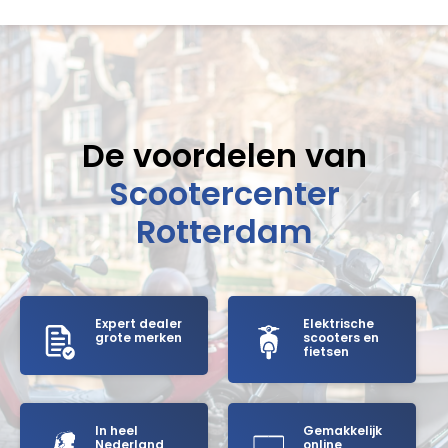
De voordelen van
Scootercenter
Rotterdam
Expert dealer
Elektrische
grote merken
scooters en
fietsen
In heel
Gemakkelijk
Nederland
online