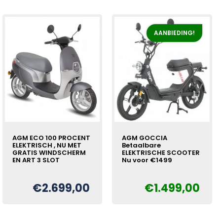
AANBIEDING!
AGM ECO 100 PROCENT
AGM GOCCIA
ELEKTRISCH , NU MET
Betaalbare
GRATIS WINDSCHERM
ELEKTRISCHE SCOOTER
EN ART 3 SLOT
Nu voor €1499
€
2.699,00
€
1.499,00
Oorspronkelijke
Huidige
€
prijs
prijs
was:
is:
€1.699,00.
€1.499,00.