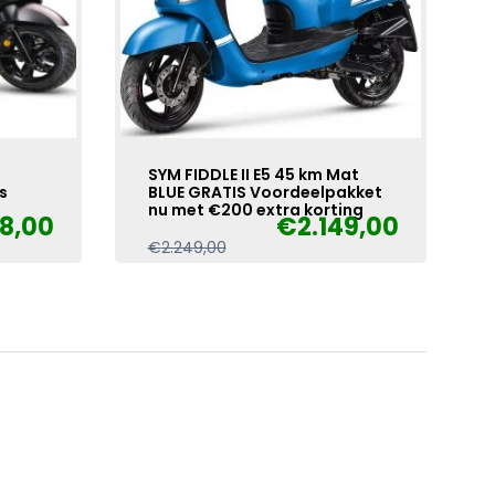
SYM FIDDLE II E5 45 km Mat
s
BLUE GRATIS Voordeelpakket
nu met €200 extra korting
8,00
€
2.149,00
Oorspronkelijke
Huidige
€
2.249,00
prijs
prijs
was:
is:
€2.249,00.
€2.149,00.