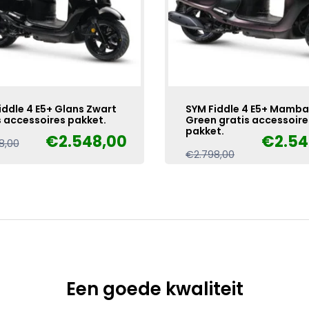
iddle 4 E5+ Glans Zwart
SYM Fiddle 4 E5+ Mamba
s accessoires pakket.
Green gratis accessoire
pakket.
€
2.548,00
€
2.54
Oorspronkelijke
Huidige
8,00
Oorspronkelijke
Huidige
€
2.798,00
prijs
prijs
prijs
prijs
was:
is:
was:
is:
€2.798,00.
€2.548,00.
€2.798,00.
€2.548,00.
Een goede kwaliteit