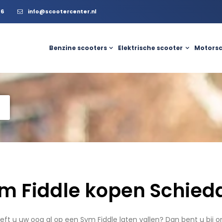
56
info@scootercenter.nl
Benzine scooters
Elektrische scooter
Motorsc
m Fiddle kopen Schie
t u uw oog al op een Sym Fiddle laten vallen? Dan bent u bij on