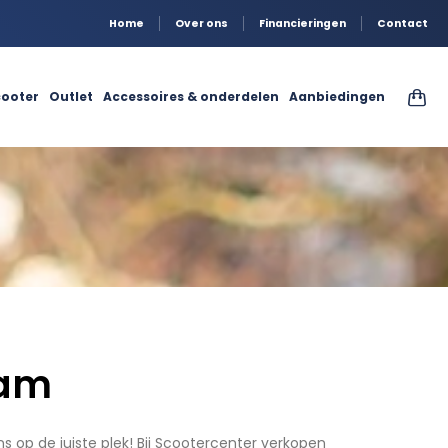
Home
Over ons
Financieringen
Contact
ooter
Outlet
Accessoires & onderdelen
Aanbiedingen
dam
s op de juiste plek! Bij Scootercenter verkopen