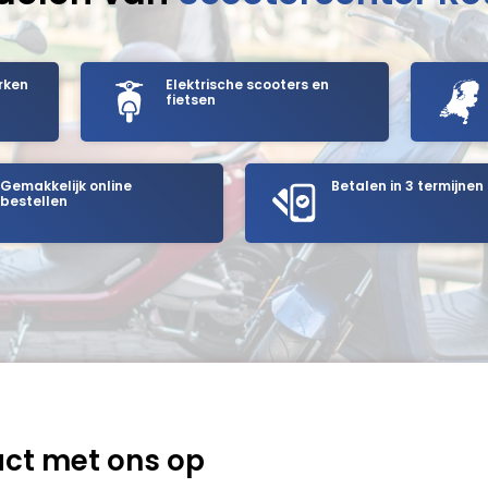
rken
Elektrische scooters en
fietsen
Gemakkelijk online
Betalen in 3 termijnen
bestellen
ct met ons op