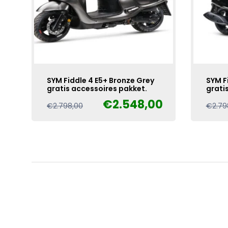
SYM Fiddle 4 E5+ Bronze Grey
SYM F
gratis accessoires pakket.
grati
€
2.548,00
Oorspronkelijke
Huidige
€
2.798,00
€
2.79
prijs
prijs
was:
is:
€2.798,00.
€2.548,00.