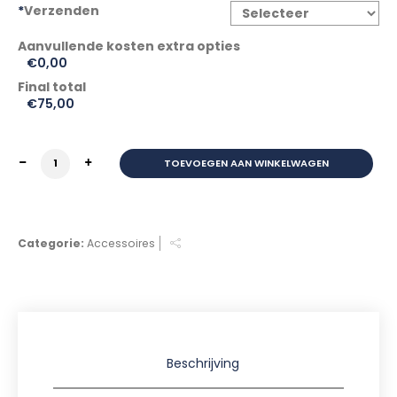
*
Verzenden
€0,00
Final total
€
75,00
KETTINGSLOT TOP LOCK ART4 200CM aantal
TOEVOEGEN AAN WINKELWAGEN
Categorie:
Accessoires
Beschrijving