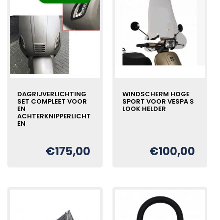
DAGRIJVERLICHTING
WINDSCHERM HOGE
SET COMPLEET VOOR
SPORT VOOR VESPA S
EN
LOOK HELDER
ACHTERKNIPPERLICHT
EN
€
175,00
€
100,00
Oorspronkelijke
Huidige
€
prijs
prijs
was:
is:
€220,00.
€175,00.