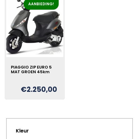
AANBIEDING!
PIAGGIO ZIP EURO 5
MAT GROEN 45km
€
2.250,00
Oorspronkelijke
Huidige
€
prijs
prijs
was:
is:
€2.500,00.
€2.250,00.
Kleur