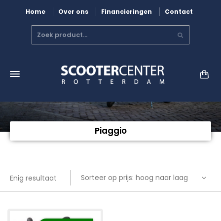
Home
Over ons
Financieringen
Contact
Piaggio
Sorteer op prijs: hoog naar laag
Enig resultaat