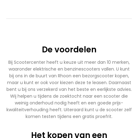
€1.899,00.
€1.699,00.
€2.750,00.
€2.450,00.
De voordelen
Bij Scootercenter heeft u keuze uit meer dan 10 merken,
waaronder elektrische en benzinescooters vallen. U kunt
bij ons in de buurt van Rhoon een bezorgscooter kopen,
maar u kunt er ook voor kiezen deze te leasen. Daarnaast
bent u bij ons verzekerd van het beste en eerlijkste advies.
Wij helpen u tijdens de zoektocht naar een scooter die
weinig onderhoud nodig heeft en een goede prijs-
kwaliteitverhouding heeft. Uiteraard kunt u de scooter zelf
komen testen tijdens een gratis proefrit.
Het kopen van een