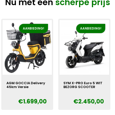
Nu met een
scherpe prijs
AANBIEDING!
AANBIEDING!
AGM GOCCIA Delivery
SYM X-PRO Euro 5 WIT
45km Versie
BEZORG SCOOTER
€
1.699,00
€
2.450,00
Oorspronkelijke
Huidige
Oorspronkelijke
Huidige
€
€
prijs
prijs
prijs
prijs
was:
is:
was:
is: