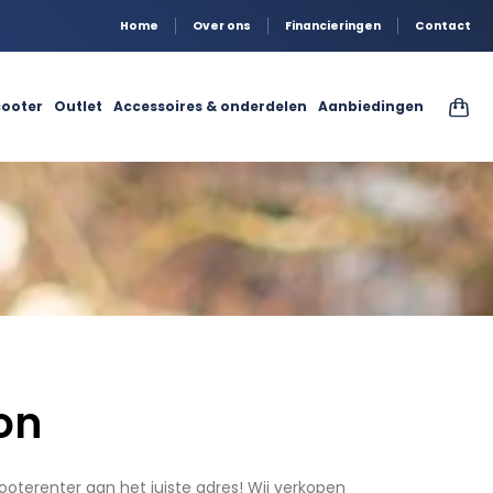
Home
Over ons
Financieringen
Contact
ooter
Outlet
Accessoires & onderdelen
Aanbiedingen
on
ooterenter aan het juiste adres! Wij verkopen