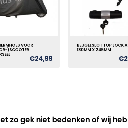
HERMHOES VOOR
BEUGELSLOT TOP LOCK 
OR-)SCOOTER
180MM X 245MM
RSEEL
€
24,99
€
2
et zo gek niet bedenken of wij he