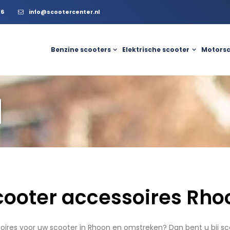
56
info@scootercenter.nl
Benzine scooters
Elektrische scooter
Motorsc
cooter accessoires Rho
oires voor uw scooter in Rhoon en omstreken? Dan bent u bij sc