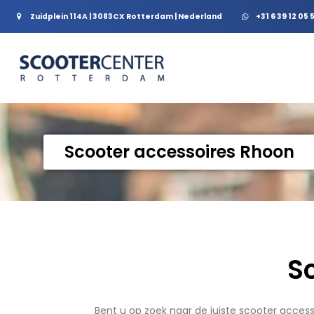
Zuidplein 114A | 3083CX Rotterdam | Nederland
+31 6 39 12 05 
Scooter accessoires Rhoon
S
Bent u op zoek naar de juiste scooter access