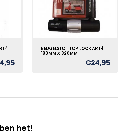
ART4
BEUGELSLOT TOP LOCK ART4
180MM X 320MM
4,95
€
24,95
bben het!