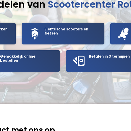
delen van
Scootercenter R
rken
Elektrische scooters en
fietsen
Gemakkelijk online
Betalen in 3 termijnen
bestellen
ct met ons op