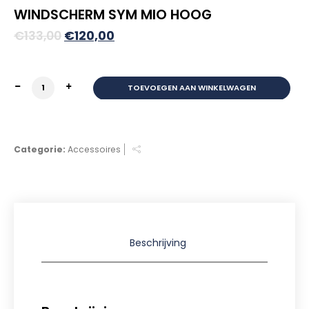
WINDSCHERM SYM MIO HOOG
Oorspronkelijke
Huidige
€
133,00
€
120,00
prijs
prijs
was:
is:
WINDSCHERM SYM MIO HOOG aantal
TOEVOEGEN AAN WINKELWAGEN
€133,00.
€120,00.
Categorie:
Accessoires
Beschrijving