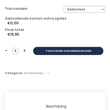
*
Verzenden
€0,00
Final total
€
19,95
KETTINGSLOT TOP LOCK 120CM (ONGEKEURD) aantal
TOEVOEGEN AAN WINKELWAGEN
Categorie:
Accessoires
Beschrijving