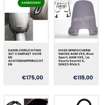
AANBIEDING!
DAGRIJVERLICHTING
HOGE WINDSCHERM
SET COMPLEET VOOR
SMOKE AGM VXS, Riva
EN
Sport, AGM VXS, La
ACHTERKNIPPERLICHT
Souris Sourini S,
EN
SENZO RIVA S
€
175,00
€
119,00
Oorspronkelijke
Huidige
€
prijs
prijs
was:
is:
€220,00.
€175,00.