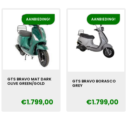
AANBIEDING!
AANBIEDING!
GTS BRAVO MAT DARK
GTS BRAVO BORASCO
OLIVE GREEN/GOLD
GREY
Oorspronkelijke
Huidige
€
€
1.799,00
€
1.799,00
Oorspronkelijke
Huidige
€
prijs
prijs
prijs
prijs
was:
is:
was:
is:
€1.999,00.
€1.799,00.
€1.999,00.
€1.799,00.