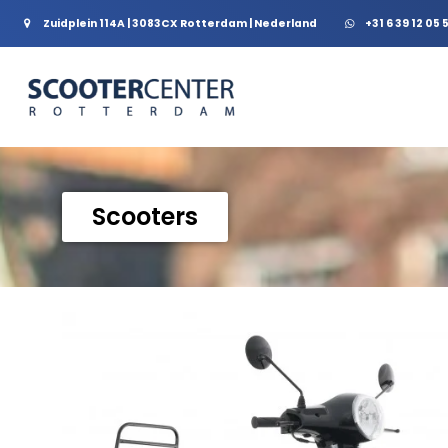
Zuidplein 114A | 3083CX Rotterdam | Nederland
+31 6 39 12 05 
Scooters