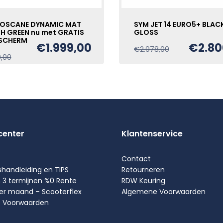
TOSCANE DYNAMIC MAT
SYM JET 14 EURO5+ BLAC
SH GREEN nu met GRATIS
GLOSS
SCHERM
€
1.999,00
€
2.80
Oorspronkelijk
Huidige
€
2.978,00
Oorspronkelijke
Huidige
9,00
prijs
prijs
prijs
prijs
was:
is:
was:
is:
€2.978,00.
€2.800,00.
€2.199,00.
€1.999,00.
center
Klantenservice
Contact
shandleiding en TIPS
Retourneren
n 3 termijnen %0 Rente
RDW Keuring
per maand – Scooterflex
Algemene Voorwaarden
 Voorwaarden