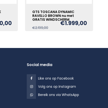
K
GTS TOSCANA DYNAMIC
RAVELLO BROWN nu met
GRATIS WINDSCHERM
0,00
€
1.999,00
e
Oorspronkelijke
Huidige
€
2.199,00
prijs
prijs
was:
is:
€2.199,00.
€1.999,00.
Social media
Like ons op Facebook
Volg ons op Instagram
Bereik ons via WhatsApp