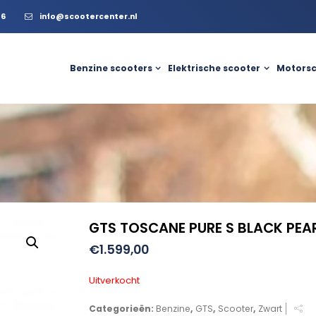
56
info@scootercenter.nl
Benzine scooters
Elektrische scooter
Motorsc
GTS TOSCANE PURE S BLACK PEA
€
1.599,00
Uitverkocht
Categorieën:
Benzine
,
GTS
,
Scooter
,
Zwart