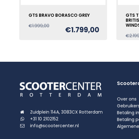
GTS BRAVO BORASCO GREY
GTS 
BRITI
WIND
Oorspronkelijke
Huidige
€
1.999,00
€
1.799,00
prijs
prijs
€
2.19
was:
is:
€1.999,00.
€1.799,00.
Scooter
Over ons
Gebruiker
Zuidplein 114A, 3083CX Rotterdam
Betaling i
+31 10 2102152
Betaling 
info@scootercenter.nl
Algemene