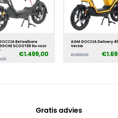
GOCCIA Betaalbare
AGM GOCCIA Delivery 4
RISCHE SCOOTER Nu voor
Versie
9
€
1.499,00
€
1.6
Oorspronkelijke
Huidige
€
1.899,00
Oorspronkelijke
Huidige
9,00
prijs
prijs
prijs
prijs
was:
is:
was:
is:
€1.899,00.
€1.699,00.
€1.699,00.
€1.499,00.
Gratis advies