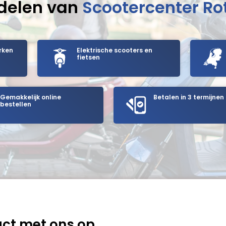
delen van
Scootercenter R
rken
Elektrische scooters en
fietsen
Gemakkelijk online
Betalen in 3 termijnen
bestellen
ct met ons op