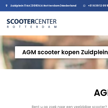
Zuidplein 114A | 3083CX Rotterdam | Nederland
+31 6 39 12 05 
AGM scooter kopen Zuidplein
AG
Bent u op zoek naar een veelzijdige scooter?