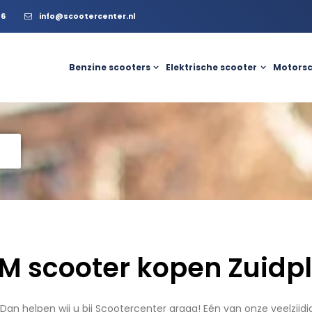
56
info@scootercenter.nl
Benzine scooters
Elektrische scooter
Motorsc
M scooter kopen Zuidpl
 Dan helpen wij u bij Scootercenter graag! Eén van onze veelzij