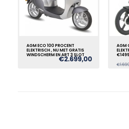
AGM ECO 100 PROCENT
AGM 
ELEKTRISCH , NU MET GRATIS
ELEKT
WINDSCHERM EN ART 3 SLOT
€149
€
2.699,00
€
1.69