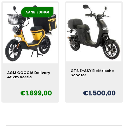
AANBIEDING!
GTS E-ASY Elektrische
AGM GOCCIA Delivery
Scooter
45km Versie
€
1.699,00
€
1.500,00
Oorspronkelijke
Huidige
€
prijs
prijs
was:
is:
€1.899,00.
€1.699,00.