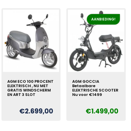
AANBIEDING!
AGM ECO 100 PROCENT
AGM GOCCIA
ELEKTRISCH , NU MET
Betaalbare
GRATIS WINDSCHERM
ELEKTRISCHE SCOOTER
EN ART 3 SLOT
Nu voor €1499
€
2.699,00
€
1.499,00
Oorspronkelijke
Huidige
€
prijs
prijs
was:
is:
€1.699,00.
€1.499,00.