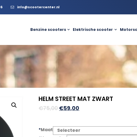
56
info@scootercenter.nl
Benzine scooters
Elektrische scooter
Motorsc
HELM STREET MAT ZWART
Oorspronkelijke
Huidige
€
75,00
€
59,00
prijs
prijs
was:
is:
*
Maat
€75,00.
€59,00.