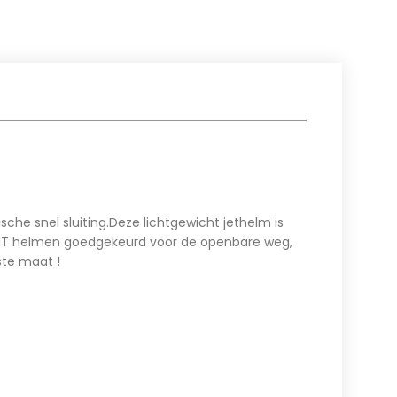
he snel sluiting.Deze lichtgewicht jethelm is
e MT helmen goedgekeurd voor de openbare weg,
ste maat !