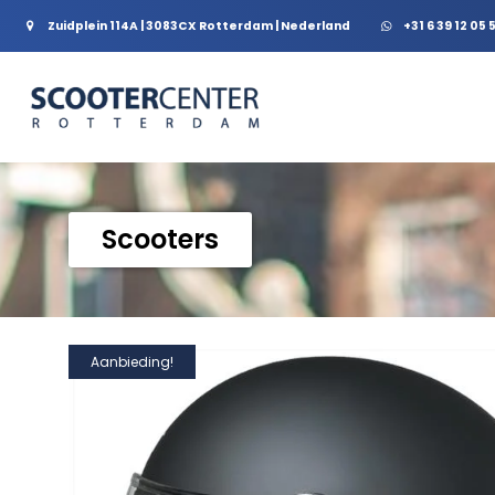
Zuidplein 114A | 3083CX Rotterdam | Nederland
+31 6 39 12 05 
Scooters
Aanbieding!