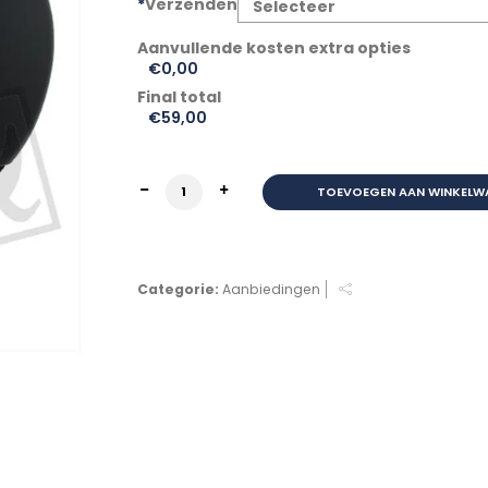
*
Verzenden
€0,00
Final total
€
59,00
HELM STREET MAT ZWART aantal
TOEVOEGEN AAN WINKELW
Categorie:
Aanbiedingen