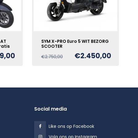
MAT
SYM X-PRO Euro 5 WIT BEZORG
ratis
SCOOTER
49,00
€
2.450,00
Oorspronkelijke
Huidige
€
2.750,00
e
prijs
prijs
was:
is:
€2.750,00.
€2.450,00.
Social media
Like ons op Facebook
Volg ons op Instagram