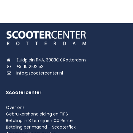
€2.249,00.
€2.149,00.
€2.249,00.
€2.149,00.
Zuidplein 114A, 3083CX Rotterdam
+31 10 2102152
info@scootercenter.nl
Scootercenter
Over ons
Gebruikershandleiding en TIPS
Betaling in 3 termijnen %0 Rente
Betaling per maand – Scooterflex