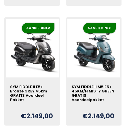
prijs
prijs
was:
is:
was:
is:
€2.750,00.
€2.450,00.
€2.249,00.
€2.149,00.
AANBIEDING!
AANBIEDING!
SYM FIDDLE II E5+
SYM FIDDLE II M5 E5+
Bronze GREY 45km
45KM/H MISTY GREEN
GRATIS Voordeel
GRATIS
Pakket
Voordeelpakket
€
2.149,00
€
2.149,00
Oorspronkelijke
Huidige
Oorspronkelijke
Huidige
€
€
prijs
prijs
prijs
prijs
was:
is:
was:
is: