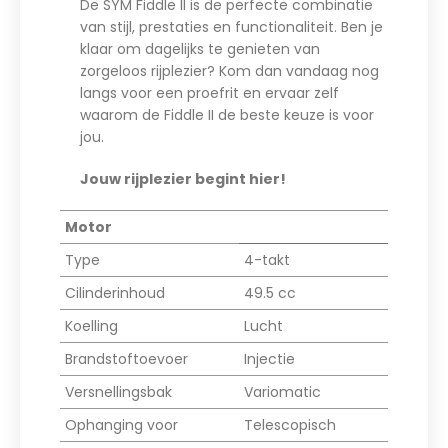
De SYM Fiddle II is de perfecte combinatie
van stijl, prestaties en functionaliteit. Ben je
klaar om dagelijks te genieten van
zorgeloos rijplezier? Kom dan vandaag nog
langs voor een proefrit en ervaar zelf
waarom de Fiddle II de beste keuze is voor
jou.
Jouw rijplezier begint hier!
Motor
Type
4-takt
Cilinderinhoud
49.5 cc
Koelling
Lucht
Brandstoftoevoer
Injectie
Versnellingsbak
Variomatic
Ophanging voor
Telescopisch