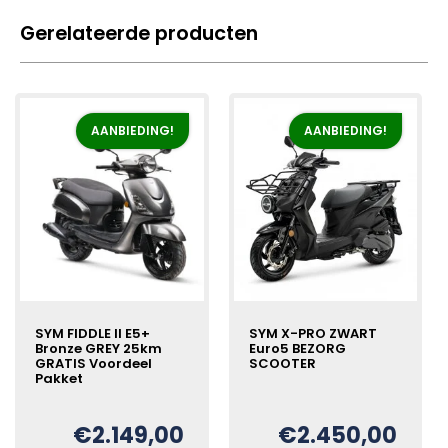
Gerelateerde producten
AANBIEDING!
AANBIEDING!
SYM FIDDLE II E5+
SYM X-PRO ZWART
Bronze GREY 25km
Euro5 BEZORG
GRATIS Voordeel
SCOOTER
Pakket
Oorspronkelijke
Huidige
€
€
2.149,00
€
2.450,00
Oorspronkelijke
Huidige
€
prijs
prijs