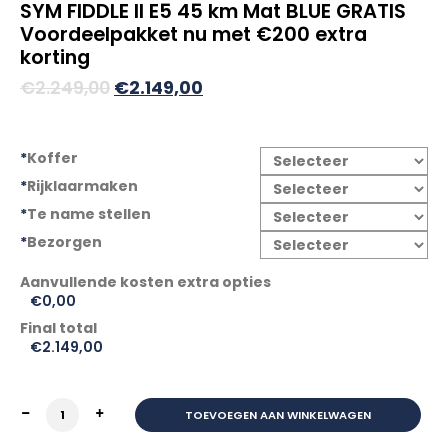
SYM FIDDLE II E5 45 km Mat BLUE GRATIS
Voordeelpakket nu met €200 extra
korting
Oorspronkelijke
Huidige
€
2.249,00
€
2.149,00
prijs
prijs
was:
is:
*
Koffer
€2.249,00.
€2.149,00.
*
Rijklaarmaken
*
Te name stellen
*
Bezorgen
€0,00
Final total
€
2.149,00
SYM FIDDLE II E5 45 km Mat BLUE GRATIS Voordeelpakke
TOEVOEGEN AAN WINKELWAGEN