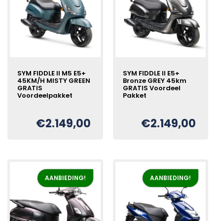
SYM FIDDLE II M5 E5+
SYM FIDDLE II E5+
45KM/H MISTY GREEN
Bronze GREY 45km
GRATIS
GRATIS Voordeel
Voordeelpakket
Pakket
€
2.149,00
€
2.149,00
Oorspronkelijke
Huidige
Oorspronkelijke
Huidige
€
€
prijs
prijs
prijs
prijs
was:
is:
was:
is:
€2.249,00.
€2.149,00.
€2.249,00.
€2.149,00.
AANBIEDING!
AANBIEDING!