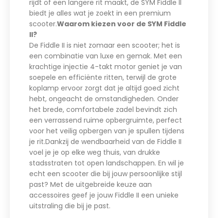
rijdt of een langere rit maakt, de SYM Fiddle II
biedt je alles wat je zoekt in een premium
scooter.
Waarom kiezen voor de SYM Fiddle
II?
De Fiddle II is niet zomaar een scooter; het is
een combinatie van luxe en gemak. Met een
krachtige injectie 4-takt motor geniet je van
soepele en efficiënte ritten, terwijl de grote
koplamp ervoor zorgt dat je altijd goed zicht
hebt, ongeacht de omstandigheden. Onder
het brede, comfortabele zadel bevindt zich
een verrassend ruime opbergruimte, perfect
voor het veilig opbergen van je spullen tijdens
je rit.Dankzij de wendbaarheid van de Fiddle II
voel je je op elke weg thuis, van drukke
stadsstraten tot open landschappen. En wil je
echt een scooter die bij jouw persoonlijke stijl
past? Met de uitgebreide keuze aan
accessoires geef je jouw Fiddle II een unieke
uitstraling die bij je past.