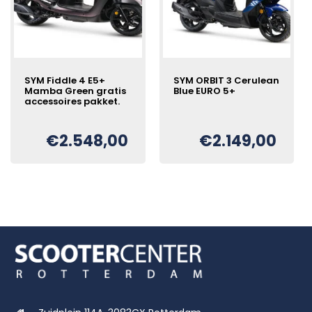
SYM Fiddle 4 E5+
SYM ORBIT 3 Cerulean
Mamba Green gratis
Blue EURO 5+
accessoires pakket.
Oorspronkelijke
Huidige
€
€
2.548,00
€
2.149,00
Oorspronkelijke
Huidige
€
prijs
prijs
prijs
prijs
was:
is:
was:
is:
€2.349,00.
€2.149,00.
€2.798,00.
€2.548,00.