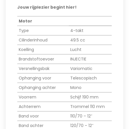
Jouw rijplezier begint hier!
Motor
Type
4-takt
Cilinderinhoud
49.5 cc
Koelling
Lucht
Brandstoftoevoer
INJECTIE
Versnellingsbak
Variomatic
Ophanging voor
Telescopisch
Ophanging achter
Mono
Voorrem
Schijf 190 mm
Achterrem
Trommel 110 mm
Band voor
110/70 – 12″
Band achter
120/70 – 12″