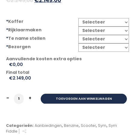
€
2.249,00
€
2.149,00
prijs
prijs
was:
is:
*
Koffer
€2.249,00.
€2.149,00.
*
Rijklaarmaken
*
Te name stellen
*
Bezorgen
€0,00
Final total
€
2.149,00
SYM FIDDLE II M5 E5+ 25KM Blauw GRATIS Voordeelpakk
TOEVOEGEN AAN WINKELWAGEN
Categorieën:
Aanbiedingen
,
Benzine
,
Scooter
,
Sym
,
Sym
Fiddle