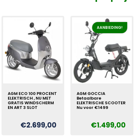
AANBIEDING!
AGM ECO 100 PROCENT
AGM GOCCIA
ELEKTRISCH , NU MET
Betaalbare
GRATIS WINDSCHERM
ELEKTRISCHE SCOOTER
EN ART 3 SLOT
Nu voor €1499
€
2.699,00
€
1.499,00
Oorspronkelijke
Huidige
€
prijs
prijs
was:
is: