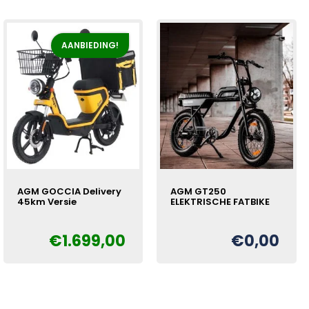
€1.699,00.
€1.499,00.
AANBIEDING!
AGM GOCCIA Delivery
AGM GT250
45km Versie
ELEKTRISCHE FATBIKE
€
1.699,00
€
0,00
Oorspronkelijke
Huidige
€
prijs
prijs
was:
is:
€1.899,00.
€1.699,00.