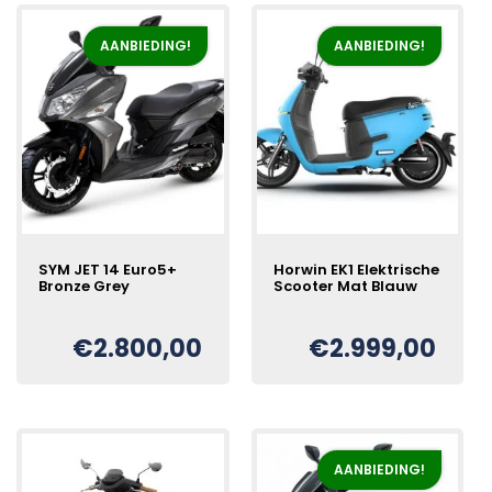
AANBIEDING!
AANBIEDING!
SYM JET 14 Euro5+
Horwin EK1 Elektrische
Bronze Grey
Scooter Mat Blauw
€
2.800,00
€
2.999,00
Oorspronkelijke
Huidige
Oorspronkelijke
Huidige
€
€
prijs
prijs
prijs
prijs
was:
is:
was:
is:
€2.978,00.
€2.800,00.
€3.300,00.
€2.999,00.
AANBIEDING!