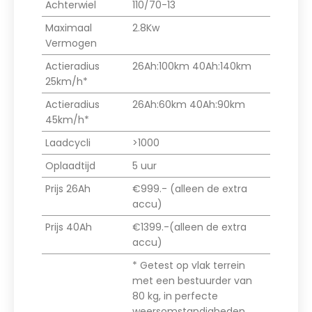
Achterwiel
110/70-13
Maximaal
2.8Kw
Vermogen
Actieradius
26Ah:100km 40Ah:140km
25km/h*
Actieradius
26Ah:60km 40Ah:90km
45km/h*
Laadcycli
>1000
Oplaadtijd
5 uur
Prijs 26Ah
€999.- (alleen de extra
accu)
Prijs 40Ah
€1399.-(alleen de extra
accu)
* Getest op vlak terrein
met een bestuurder van
80 kg, in perfecte
weersomstandigheden.