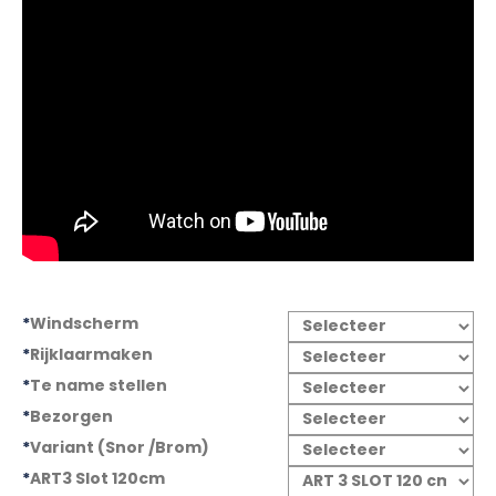
€3.300,00.
€2.999,00.
*
Windscherm
*
Rijklaarmaken
*
Te name stellen
*
Bezorgen
*
Variant (Snor /Brom)
*
ART3 Slot 120cm