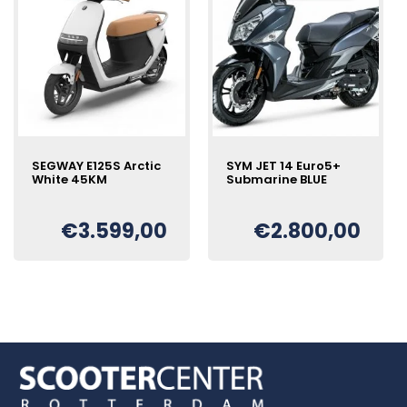
SEGWAY E125S Arctic
SYM JET 14 Euro5+
White 45KM
Submarine BLUE
€
3.599,00
€
2.800,00
Oorspronkelijke
Huidige
€
prijs
prijs
was:
is:
€2.978,00.
€2.800,00.