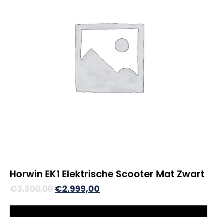
Horwin EK1 Elektrische Scooter Mat Zwart
Oorspronkelijke
Huidige
€
3.300,00
€
2.999,00
prijs
prijs
was:
is: