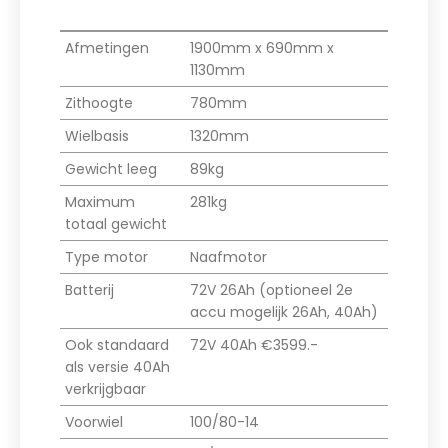
Afmetingen
1900mm x 690mm x
1130mm
Zithoogte
780mm
Wielbasis
1320mm
Gewicht leeg
89kg
Maximum
281kg
totaal gewicht
Type motor
Naafmotor
Batterij
72V 26Ah (optioneel 2e
accu mogelijk 26Ah, 40Ah)
Ook standaard
72V 40Ah €3599.-
als versie 40Ah
verkrijgbaar
Voorwiel
100/80-14