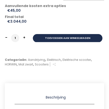
€
45,00
Final total
€
3.044,00
Horwin EK1 Elektrische Scooter Mat Zwart aantal
TOEVOEGEN AAN WINKELWAGEN
Categorieën:
Aandrijving
,
Elektrisch
,
Elektrische scooter
,
HORWIN
,
Mat zwart
,
Scooters
Beschrijving