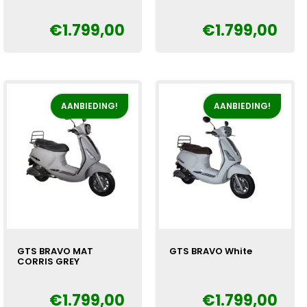
€
1.799,00
€
1.799,00
Oorspronkelijke
Huidige
Oorspronkelijke
Huidige
€
€
prijs
prijs
prijs
prijs
was:
is:
was:
is:
€1.999,00.
€1.799,00.
€1.999,00.
€1.799,00.
AANBIEDING!
AANBIEDING!
GTS BRAVO MAT
GTS BRAVO White
CORRIS GREY
Oorspronkelijke
Huidige
€
€
1.799,00
€
1.799,00
Oorspronkelijke
Huidige
€
prijs
prijs