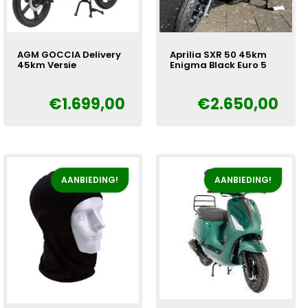
AGM GOCCIA Delivery
Aprilia SXR 50 45km
45km Versie
Enigma Black Euro 5
€
1.699,00
€
2.650,00
Oorspronkelijke
Huidige
Oorspronkelijke
Huidige
€
€
prijs
prijs
prijs
prijs
was:
is:
was:
is:
€1.899,00.
€1.699,00.
€2.950,00.
€2.650,00.
AANBIEDING!
AANBIEDING!