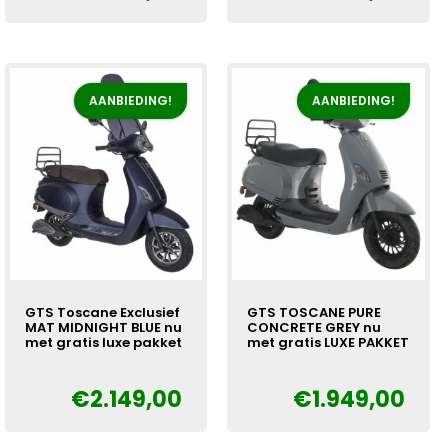
prijs
prijs
was:
is:
was:
is:
€1.999,00.
€1.799,00.
€1.999,00.
€1.799,00.
AANBIEDING!
AANBIEDING!
GTS Toscane Exclusief
GTS TOSCANE PURE
MAT MIDNIGHT BLUE nu
CONCRETE GREY nu
met gratis luxe pakket
met gratis LUXE PAKKET
€
2.149,00
€
1.949,00
Oorspronkelijke
Huidige
Oorspronkelijke
Huidige
€
€
prijs
prijs
prijs
prijs
was:
is:
was:
is: