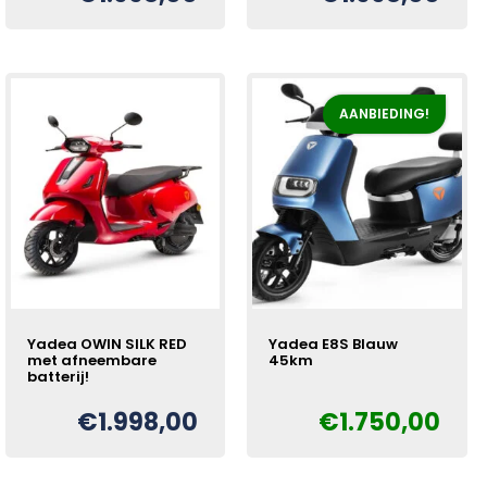
AANBIEDING!
Yadea OWIN SILK RED
Yadea E8S Blauw
met afneembare
45km
batterij!
€
1.998,00
€
1.750,00
Oorspronkelijke
Huidige
€
prijs
prijs
was:
is: