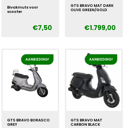
GTS BRAVO MAT DARK
Bivakmuts voor
OLIVE GREEN/GOLD
scooter
Oorspronkelijke
Huidige
€
€
7,50
€
1.799,00
Oorspronkelijke
Huidige
€
prijs
prijs
prijs
prijs
was:
is:
was:
is:
€1.999,00.
€1.799,00.
€10,00.
€7,50.
AANBIEDING!
AANBIEDING!
GTS BRAVO BORASCO
GTS BRAVO MAT
GREY
CARBON BLACK