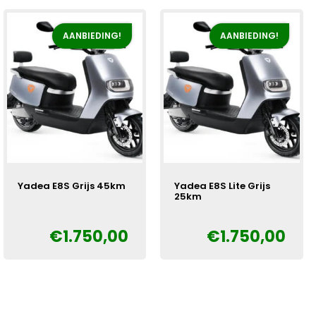
€2.150,00.
€1.750,00.
AANBIEDING!
AANBIEDING!
Yadea E8S Grijs 45km
Yadea E8S Lite Grijs
25km
Oorspronkelijke
Huidige
€
€
1.750,00
€
1.750,00
Oorspronkelijke
Huidige
€
prijs
prijs
prijs
prijs
was:
is:
was:
is:
€2.150,00.
€1.750,00.
€2.150,00.
€1.750,00.