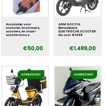
Acculader voor
AGM GOCCIA
motoren, brommers,
Betaalbare
scooters, en maxi-
ELEKTRISCHE SCOOTER
scooteraccu’s.
Nu voor €1499
€
50,00
€
1.499,00
Oorspronkelijke
Huidige
Oorspronkelijke
Huidige
€
€
prijs
prijs
prijs
prijs
was:
is:
was:
is:
€59,00.
€50,00.
€1.699,00.
€1.499,00.
AANBIEDING!
AANBIEDING!