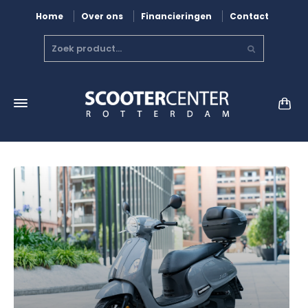
Home
Over ons
Financieringen
Contact
a