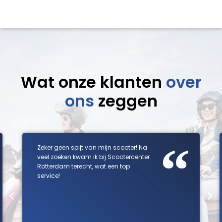
Wat onze klanten
over
ons
zeggen
“
Zeker geen spijt van mijn scooter! Na
veel zoeken kwam ik bij Scootercenter
Rotterdam terecht, wat een top
service!