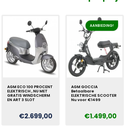
AANBIEDING!
AGM ECO 100 PROCENT
AGM GOCCIA
ELEKTRISCH , NU MET
Betaalbare
GRATIS WINDSCHERM
ELEKTRISCHE SCOOTER
EN ART 3 SLOT
Nu voor €1499
€
2.699,00
€
1.499,00
Oorspronkelijke
Huidige
€
prijs
prijs
was:
is: