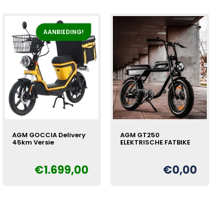
€1.699,00.
€1.499,00.
AANBIEDING!
AGM GOCCIA Delivery
AGM GT250
45km Versie
ELEKTRISCHE FATBIKE
€
1.699,00
€
0,00
Oorspronkelijke
Huidige
€
prijs
prijs
was:
is:
€1.899,00.
€1.699,00.