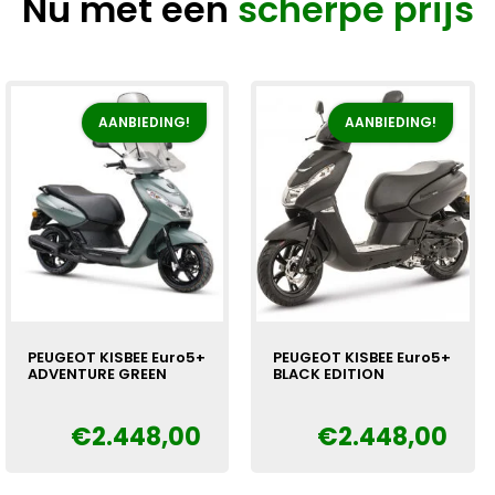
Nu met een
scherpe prijs
AANBIEDING!
AANBIEDING!
PEUGEOT KISBEE Euro5+
PEUGEOT KISBEE Euro5+
ADVENTURE GREEN
BLACK EDITION
€
2.448,00
€
2.448,00
Oorspronkelijke
Huidige
Oorspronkelijke
Huidige
€
€
prijs
prijs
prijs
prijs
was:
is:
was:
is: