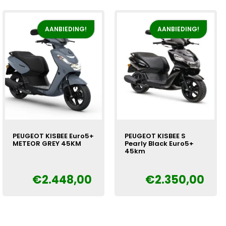
€2.798,00.
€2.448,00.
€2.798,00.
€2.448,00.
AANBIEDING!
AANBIEDING!
PEUGEOT KISBEE Euro5+
PEUGEOT KISBEE S
METEOR GREY 45KM
Pearly Black Euro5+
45km
Oorspronkelijke
Huidige
€
€
2.448,00
€
2.350,00
Oorspronkelijke
Huidige
€
prijs
prijs
prijs
prijs
was:
is:
was:
is:
€2.798,00.
€2.448,00.
€2.550,00.
€2.350,00.