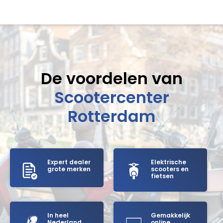
De voordelen van
Scootercenter
Rotterdam
Expert dealer
Elektrische
grote merken
scooters en
fietsen
In heel
Gemakkelijk
Nederland
online