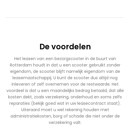
€1.899,00.
€1.699,00.
€2.750,00.
€2.450,00.
De voordelen
Het leasen van een bezorgscooter in de buurt van
Rotterdam houdt in dat u een scooter gebruikt zonder
eigendom, de scooter blijft namelijk eigendom van de
leasemaatschappij. U kunt de scooter dus altijd nog
inleveren of zelf overnemen voor de restwaarde. Het
voordeel is dat u een maandelijks bedrag betaald, dat alle
kosten dekt, zoals verzekering, onderhoud en soms zelfs
reparaties (bekijk goed wat in uw leasecontract staat).
Uiteraard moet u wel rekening houden met
administratiekosten, borg of schade die niet onder de
verzekering valt.