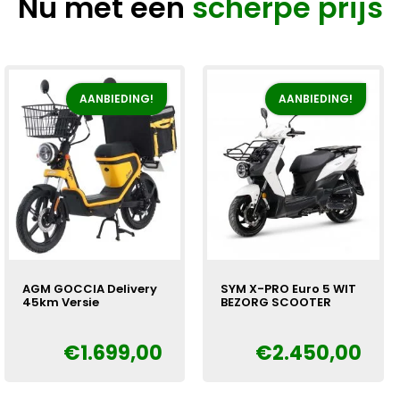
Nu met een
scherpe prijs
AANBIEDING!
AANBIEDING!
AGM GOCCIA Delivery
SYM X-PRO Euro 5 WIT
45km Versie
BEZORG SCOOTER
€
1.699,00
€
2.450,00
Oorspronkelijke
Huidige
Oorspronkelijke
Huidige
€
€
prijs
prijs
prijs
prijs
was:
is:
was:
is: