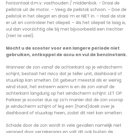
horizontaal d.m.v. vasthouden / middenbok. – Draai de
peilstok uit de motor. – Veeg de peilstok schoon. – Doe de
peilstok in het oliegat en draai ‘m er NIET in. – Haal de stok
er uit en controleer het oliepeil. – Als het oliepeil te laag is,
vul dan voorzichtig olie bij met bijvoorbeeld een trechter
(niet te veel).
Mocht u de scooter voor een langere periode niet
gebruiken, ontkoppel de accu en vul de benzinetank.
Wanneer de zon vanaf de achterkant op je windscherm
schijnt, bestaat het risico dat je teller unit, dashboard of
stuurkap kan smelten. Dit gebeurt meestal als er weinig
wind staat, het extreem warm is en de zon vanaf de
achterkant langdurig op het windscherm schijnt. LET OP:
Parkeer je scooter dus op zo’n manier dat de zon voorop
je windscherm schijnt of leg een (hand)doek over je
dashboard of stuurkap heen, zodat dit niet kan smelten.
Schade door de zon wordt in vele gevallen namelijk niet
vergoed door verzekeraars en valt dit ook buiten de