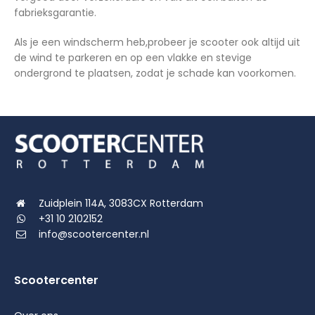
fabrieksgarantie.
Als je een windscherm heb,probeer je scooter ook altijd uit
de wind te parkeren en op een vlakke en stevige
ondergrond te plaatsen, zodat je schade kan voorkomen.
Zuidplein 114A, 3083CX Rotterdam
+31 10 2102152
info@scootercenter.nl
Scootercenter