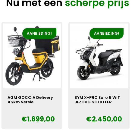
Nu met een
scherpe prijs
AANBIEDING!
AANBIEDING!
AGM GOCCIA Delivery
SYM X-PRO Euro 5 WIT
45km Versie
BEZORG SCOOTER
€
1.699,00
€
2.450,00
Oorspronkelijke
Huidige
Oorspronkelijke
Huidige
€
€
prijs
prijs
prijs
prijs
was:
is:
was:
is: