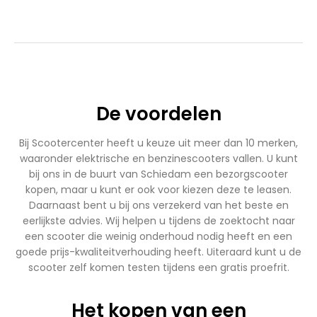
€1.899,00.
€1.699,00.
€2.750,00.
€2.450,00.
De voordelen
Bij Scootercenter heeft u keuze uit meer dan 10 merken,
waaronder elektrische en benzinescooters vallen. U kunt
bij ons in de buurt van Schiedam een bezorgscooter
kopen, maar u kunt er ook voor kiezen deze te leasen.
Daarnaast bent u bij ons verzekerd van het beste en
eerlijkste advies. Wij helpen u tijdens de zoektocht naar
een scooter die weinig onderhoud nodig heeft en een
goede prijs-kwaliteitverhouding heeft. Uiteraard kunt u de
scooter zelf komen testen tijdens een gratis proefrit.
Het kopen van een