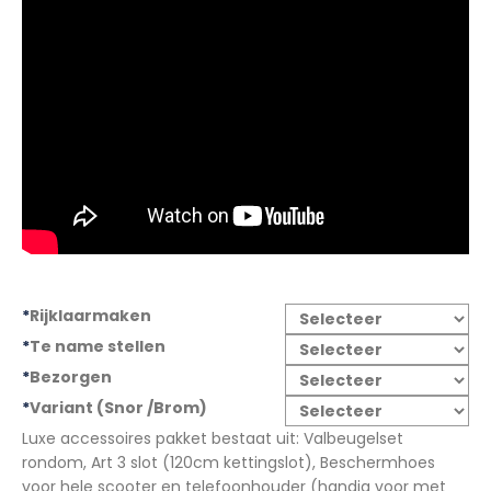
€2.199,00.
€1.999,00.
*
Rijklaarmaken
*
Te name stellen
*
Bezorgen
*
Variant (Snor /Brom)
Luxe accessoires pakket bestaat uit: Valbeugelset
rondom, Art 3 slot (120cm kettingslot), Beschermhoes
voor hele scooter en telefoonhouder (handig voor met