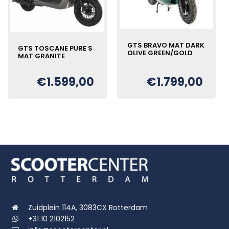
GTS BRAVO MAT DARK
GTS TOSCANE PURE S
OLIVE GREEN/GOLD
MAT GRANITE
€
1.599,00
€
1.799,00
Oorspronkelijke
Huidige
€
prijs
prijs
was:
is:
€1.999,00.
€1.799,00.
Zuidplein 114A, 3083CX Rotterdam
+31 10 2102152