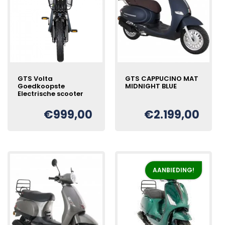
GTS Volta
GTS CAPPUCINO MAT
Goedkoopste
MIDNIGHT BLUE
Electrische scooter
€
999,00
€
2.199,00
Oorspronkelijke
Huidige
€
prijs
prijs
was:
is:
€2.399,00.
€2.199,00.
AANBIEDING!