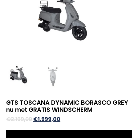
GTS TOSCANA DYNAMIC BORASCO GREY
nu met GRATIS WINDSCHERM
Oorspronkelijke
Huidige
€
2.199,00
€
1.999,00
prijs
prijs
was:
is: