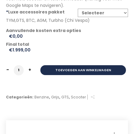
Google Maps te navigeren).
*
Luxe accessoires pakket
TYM,GTS, BTC, AGM, Turbho (Chi Vespa)
€0,00
Final total
€
1.999,00
GTS TOSCANA DYNAMIC BORASCO GREY nu met GRATIS
TOEVOEGEN AAN WINKELWAGEN
Categorieën:
Benzine
,
Grijs
,
GTS
,
Scooter