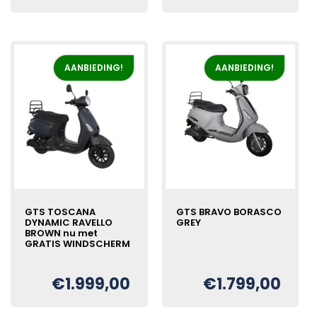
prijs
prijs
prijs
prijs
was:
is:
was:
is:
€2.199,00.
€1.999,00.
€2.199,00.
€1.999,00.
AANBIEDING!
AANBIEDING!
GTS TOSCANA
GTS BRAVO BORASCO
DYNAMIC RAVELLO
GREY
BROWN nu met
GRATIS WINDSCHERM
Oorspronkelijke
Huidige
€
prijs
prijs
€
1.999,00
€
1.799,00
Oorspronkelijke
Huidige
€
was:
is:
prijs
prijs
€1.999,00.
€1.799,00.
was:
is: