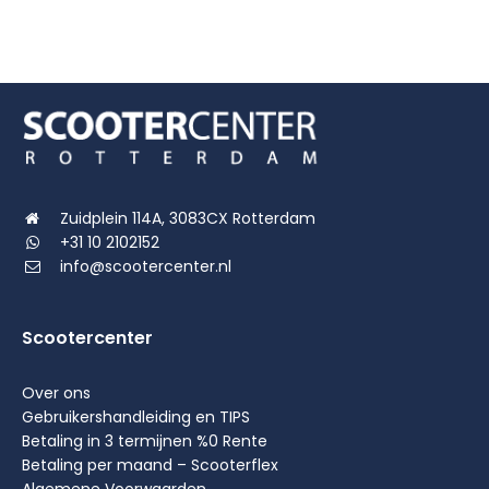
€2.199,00.
€1.999,00.
Zuidplein 114A, 3083CX Rotterdam
+31 10 2102152
info@scootercenter.nl
Scootercenter
Over ons
Gebruikershandleiding en TIPS
Betaling in 3 termijnen %0 Rente
Betaling per maand – Scooterflex
Algemene Voorwaarden