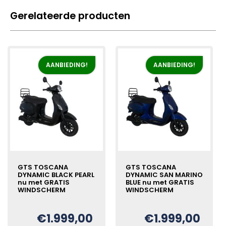
Gerelateerde producten
AANBIEDING!
AANBIEDING!
GTS TOSCANA
GTS TOSCANA
DYNAMIC BLACK PEARL
DYNAMIC SAN MARINO
nu met GRATIS
BLUE nu met GRATIS
WINDSCHERM
WINDSCHERM
€
1.999,00
€
1.999,00
Oorspronkelijke
Huidige
Oorspronkelijke
Huidige
€
€