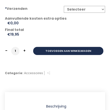
*
Verzenden
€0,00
Final total
€
19,95
KETTINGSLOT TOP LOCK 120CM (ONGEKEURD) aantal
TOEVOEGEN AAN WINKELWAGEN
Categorie:
Accessoires
Beschrijving