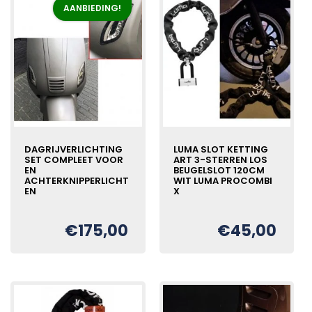
AANBIEDING!
DAGRIJVERLICHTING
LUMA SLOT KETTING
SET COMPLEET VOOR
ART 3-STERREN LOS
EN
BEUGELSLOT 120CM
ACHTERKNIPPERLICHT
WIT LUMA PROCOMBI
EN
X
€
175,00
€
45,00
Oorspronkelijke
Huidige
€
prijs
prijs
was:
is:
€220,00.
€175,00.