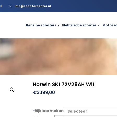
56
info@scootercenter.nl
Benzine scooters
Elektrische scooter
Motorsc
Horwin SK1 72V28AH Wit
€
3.199,00
*
Rijklaarmaken