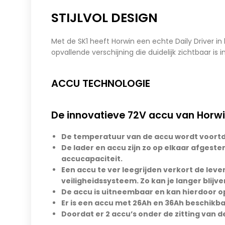
STIJLVOL DESIGN
Met de SK1 heeft Horwin een echte Daily Driver i
opvallende verschijning die duidelijk zichtbaar is
ACCU TECHNOLOGIE
De innovatieve 72V accu van Horwin
De temperatuur van de accu wordt voort
De lader en accu zijn zo op elkaar afgest
accucapaciteit.
Een accu te ver leegrijden verkort de le
veiligheidssysteem. Zo kan je langer blij
De accu is uitneembaar en kan hierdoor 
Er is een accu met 26Ah en 36Ah beschikba
Doordat er 2 accu’s onder de zitting van d