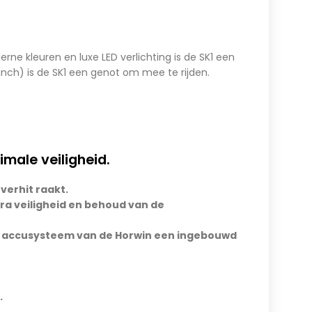
ne kleuren en luxe LED verlichting is de SK1 een
-inch) is de SK1 een genot om mee te rijden.
male veiligheid.
erhit raakt.
tra veiligheid en behoud van de
het accusysteem van de Horwin een ingebouwd
.