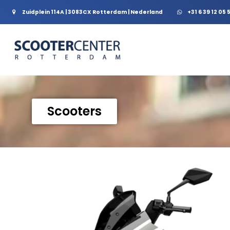
Zuidplein 114A | 3083CX Rotterdam | Nederland
+31 6 39 12 05 
Scooters