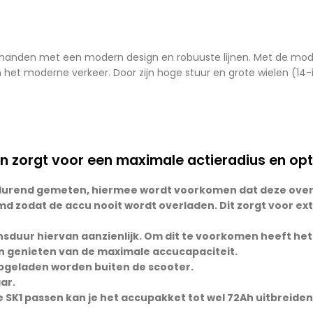
n handen met een modern design en robuuste lijnen. Met de moder
 in het moderne verkeer. Door zijn hoge stuur en grote wielen (14
 zorgt voor een maximale actieradius en opti
durend gemeten, hiermee wordt voorkomen dat deze overv
emd zodat de accu nooit wordt overladen. Dit zorgt voor ex
vensduur hiervan aanzienlijk. Om dit te voorkomen heeft 
ven genieten van de maximale accucapaciteit.
opgeladen worden buiten de scooter.
ar.
e SK1 passen kan je het accupakket tot wel 72Ah uitbreiden