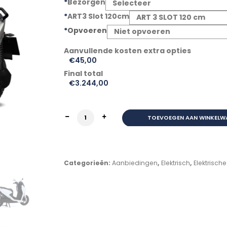
*
Bezorgen
*
ART3 Slot 120cm
*
Opvoeren
€
45,00
Final total
€
3.244,00
Horwin SK1 72V28AH Wit aantal
TOEVOEGEN AAN WINKELW
Categorieën:
Aanbiedingen
,
Elektrisch
,
Elektrisch