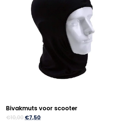
Bivakmuts voor scooter
Oorspronkelijke
Huidige
€
10,00
€
7,50
prijs
prijs
was:
is: