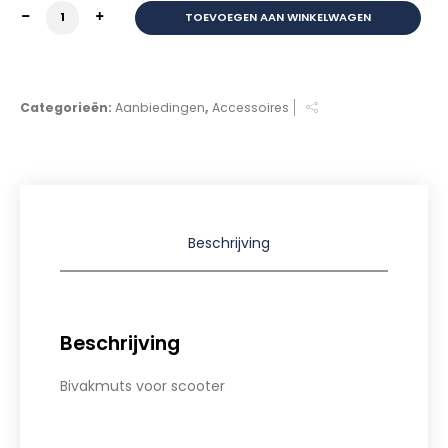
Bivakmuts voor scooter aantal
TOEVOEGEN AAN WINKELWAGEN
€10,00.
€7,50.
Categorieën:
Aanbiedingen
,
Accessoires
Beschrijving
Beschrijving
Bivakmuts voor scooter