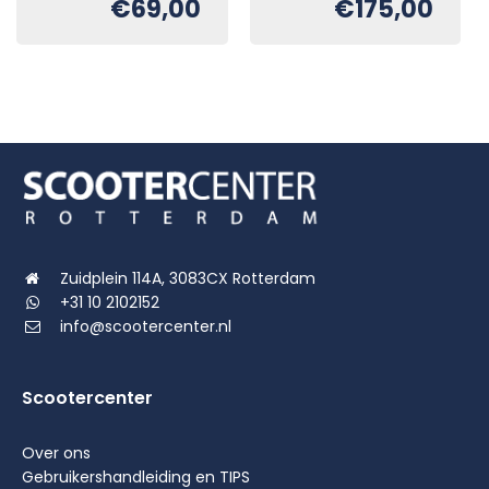
€
69,00
€
175,00
Oorspronkelijke
Huidige
€
prijs
prijs
was:
is:
€220,00.
€175,00.
Zuidplein 114A, 3083CX Rotterdam
+31 10 2102152
info@scootercenter.nl
Scootercenter
Over ons
Gebruikershandleiding en TIPS