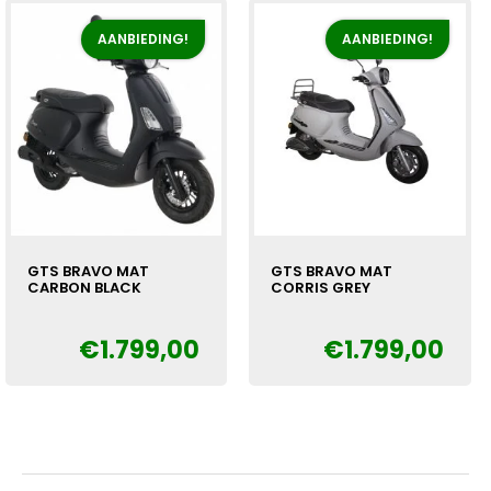
AANBIEDING!
AANBIEDING!
GTS BRAVO MAT
GTS BRAVO MAT
CARBON BLACK
CORRIS GREY
€
1.799,00
€
1.799,00
Oorspronkelijke
Huidige
Oorspronkelijke
Huidige
€
€
prijs
prijs
prijs
prijs
was:
is:
was:
is:
€1.999,00.
€1.799,00.
€1.999,00.
€1.799,00.