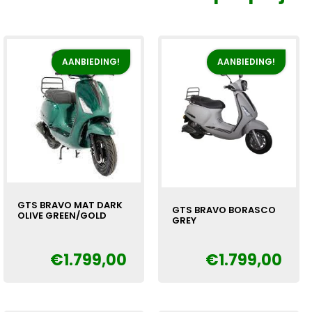
AANBIEDING!
AANBIEDING!
GTS BRAVO MAT DARK
GTS BRAVO BORASCO
OLIVE GREEN/GOLD
GREY
Oorspronkelijke
Huidige
€
€
1.799,00
€
1.799,00
Oorspronkelijke
Huidige
€
prijs
prijs
prijs
prijs
was:
is:
was:
is:
€1.999,00.
€1.799,00.
€1.999,00.
€1.799,00.