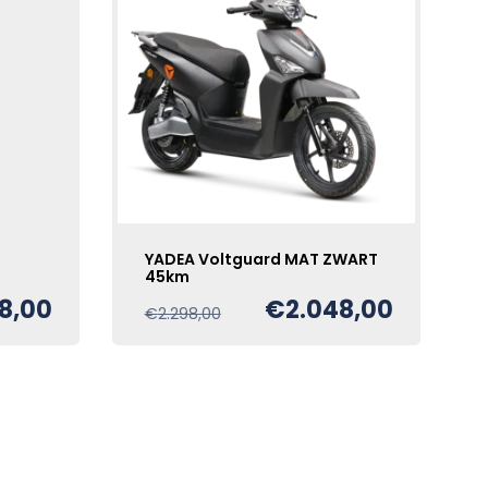
YADEA Voltguard MAT ZWART
45km
8,00
€
2.048,00
Oorspronkelijke
Huidige
€
2.298,00
prijs
prijs
was:
is:
€2.298,00.
€2.048,00.