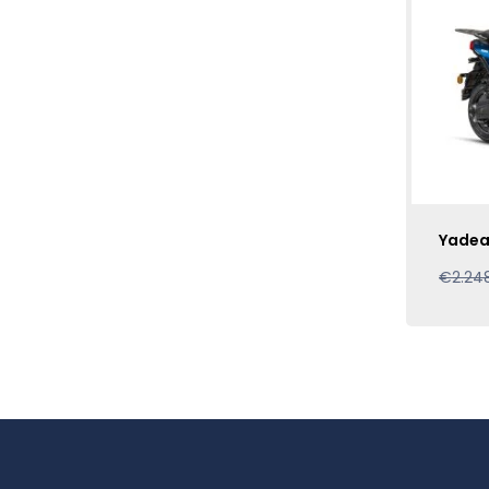
Yadea
€
2.24