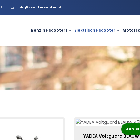
56
info@scootercenter.nl
Benzine scooters
Elektrische scooter
Motorsc
AANBIE
YADEA Voltguard BLAUW