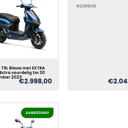
Oorspronkelijke
Huidige
€
2.298,00
prijs
prijs
was:
is:
€2.298,00.
€2.048,00.
 T9L Blauw met EXTRA
Extra voordelig tm 30
mber 2023
€
2.998,00
€
2.04
AANBIEDING!