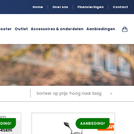
Home
Over ons
Financieringen
Contact
ooter
Outlet
Accessoires & onderdelen
Aanbiedingen
Sorteer op prijs: hoog naar laag
DING!
AANBIEDING!
 45km